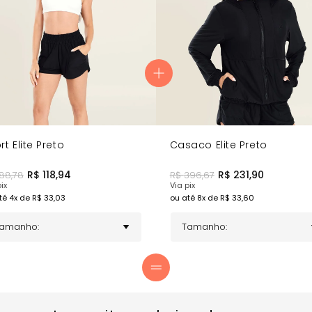
o da pele ao longo do uso.
se movimentar com conforto.
nforto perceptível no uso.
 que une funcionalidade, conforto e praticidade para a sua rotina.
rt Elite Preto
Casaco Elite Preto
R$
118,94
R$
231,90
188,78
R$
396,67
ix
Via pix
té
4
x de R$
33,03
ou até
8
x de R$
33,60