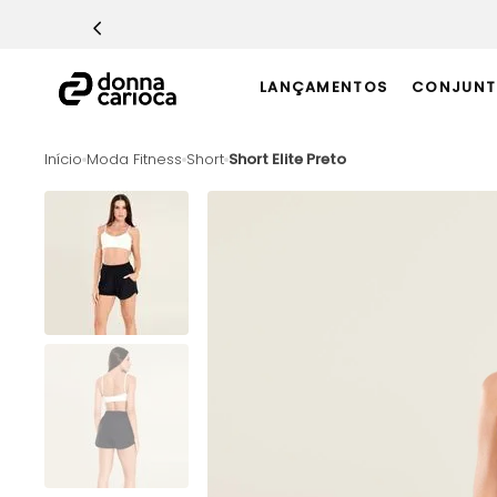
TERMOS MAIS BUSCADOS
1
º
Macacão
LANÇAMENTOS
CONJUNT
2
º
Casaco
3
º
Top
Moda Fitness
Short
Short Elite Preto
4
º
Short
5
º
Calça
6
º
Epic Vermelho
7
º
Conjunto
8
º
Macaquinho
9
º
Ultimate Rosa
10
º
Challenge Azul