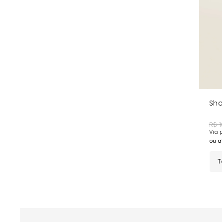
Características
Boa Respirabilidade - Tecido que favorece o confort
Cobertura com Short Interno - Mais confiança para 
Toque Macio - Sensação agradável ao vestir, com co
COMPRE AGORA
o Short Elite Preto e experimente uma peça
Sho
R$
Via p
ou a