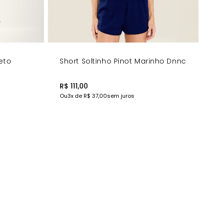
eto
Short Soltinho Pinot Marinho Dnnc
R$ 111,00
Ou
3
x de
R$ 37,00
sem juros