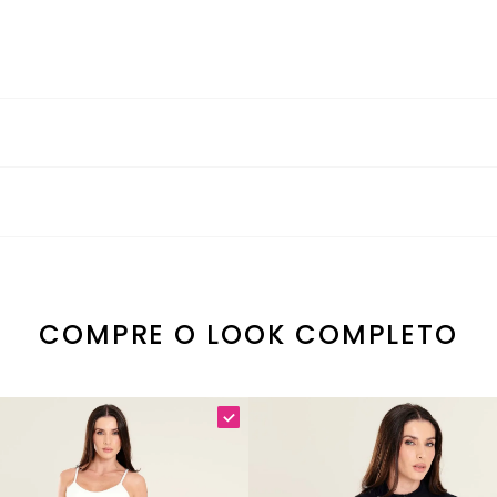
gurança no Uso
icidade!
ão secar em tambor Secagem na horizontal à sombra Temperatura m
 e liberdade de movimento em uma proposta funcional para a rotina 
e molho Utilize sabão neutro Mantenha cores claras e escuras sepa
eveza e um visual esportivo ao look.
esenho de pequenos favos com leve transparência, que favorece a 
e a circulação de ar sem comprometer a proposta da peça, sendo eq
COMPRE O LOOK COMPLETO
urança e cobertura ao vestir.
relevo que favorece a respirabilidade e traz um visual esportivo di
ara acompanhar a rotina com segurança.
s.