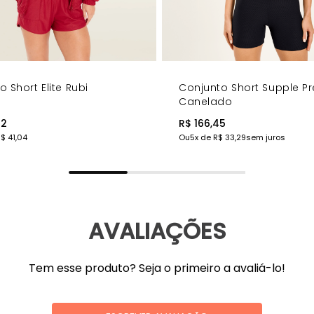
 Short Elite Rubi
Conjunto Short Supple Pr
Canelado
82
R$ 166,45
$ 41,04
Ou
5
x de
R$ 33,29
sem juros
AVALIAÇÕES
Tem esse produto? Seja o primeiro a avaliá-lo!