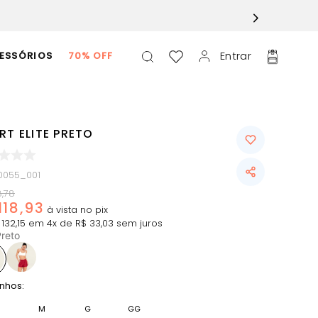
Entrar
ESSÓRIOS
70% OFF
RT ELITE PRETO
0055_001
8
,
78
118
,
93
132
,
15
em
4
x de
R$
33
,
03
sem juros
reto
nhos:
M
G
GG