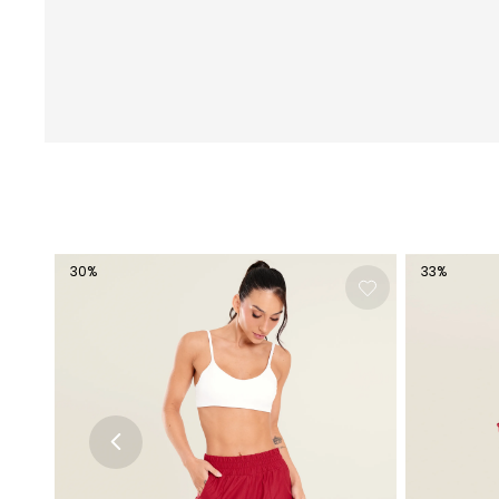
30
%
33
%