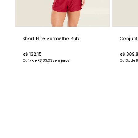
Short Elite Vermelho Rubi
Conjunto
R$ 132,15
R$ 389,
Ou
4
x de
R$ 33,03
sem juros
Ou
10
x de
R