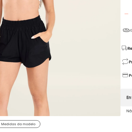
G
Re
P
P
Nã
Medidas da modelo