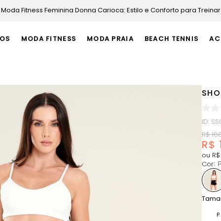
Moda Fitness Feminina Donna Carioca: Estilo e Conforto para Treinar
OS
MODA FITNESS
MODA PRAIA
BEACH TENNIS
AC
SHO
ID
:
SS
R$
18
R$
ou
R$
Cor
:
P
Tama
P