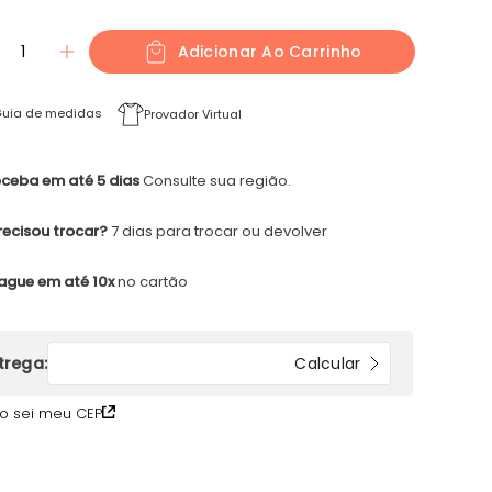
1
Adicionar Ao Carrinho
uia de medidas
Provador Virtual
ceba em até 5 dias
Consulte sua região.
recisou trocar?
7 dias para trocar ou devolver
ague em até 10x
no cartão
o sei meu CEP