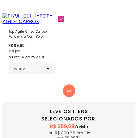
proporciona sustentação ideal, segurança durante
os movimentos e valoriza a silhueta.
Características
Forro na Parte Traseira - O forro estratégico
garante conforto absoluto, evita transparências
Top Agile Cinza Carbox
indesejadas e proporciona segurança extra para
Poliamida Com Bojo
agachamentos e alongamentos.
Tag Exclusiva Donna Carioca - A tag emborrachada
R$
99,90
na parte traseira confirma a autenticidade e o
Via pix
padrão de qualidade premium da marca.
ou até
3
x de R$
37,00
COMPRE AGORA
o Top Agile Cinza Carbox e garanta a
combinação perfeita entre delicadeza, conforto e
sofisticação.
LEVE OS ITENS
SELECIONADOS POR:
R$
359,69
à vista
ou R$
399,66
em
13
x
de R$
30,74