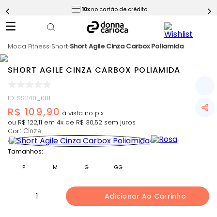
ess
10x
no cartão de crédito
5
º
Short
6
º
Epic Vermelho
Moda Fitness
7
º
Short
Short Agile Cinza Carbox Poliamida
Conjunto
8
º
Challenge Azul
SHORT AGILE CINZA CARBOX POLIAMIDA
9
º
Ultimate Rosa
10
º
Macaquinho
ID
:
SS1140_001
R$
109
,
90
ou
R$
122
,
11
em
4
x de
R$
30
,
52
sem juros
Cor
:
Cinza
Tamanhos:
P
M
G
GG
1
Adicionar Ao Carrinho