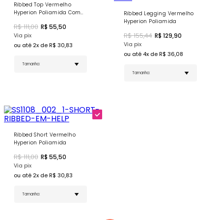
Recortes Estratégicos no Busto - Posicionados para
Ribbed Top Vermelho
valorizar e favorecer
Hyperion Poliamida Com
Ribbed Legging Vermelho
Costas Estilo Nadador - Completa liberdade de
Bojo
Hyperion Poliamida
R$
111,00
R$
55,50
movimento com abertura semi lua
R$
155,44
Bojo Removível - Sustentação e conforto
Via pix
R$
129,90
personalizáveis
Via pix
ou até
2
x de R$
30,83
Tag Emborrachada Personalizada - Detalhe
ou até
4
x de R$
36,08
exclusivo da marca
COMPRE AGORA
- Tendência minimalista para seu
guarda-roupa fitness!
Ribbed Short Vermelho
Hyperion Poliamida
R$
111,00
R$
55,50
Via pix
ou até
2
x de R$
30,83