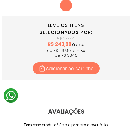
LEVE OS ITENS
SELECIONADOS POR:
R$
377,44
R$
240,90
à vista
ou R$
267,67
em
8
x
de R$
33,46
Adicionar ao carrinho
AVALIAÇÕES
Tem esse produto? Seja o primeiro a avaliá-lo!