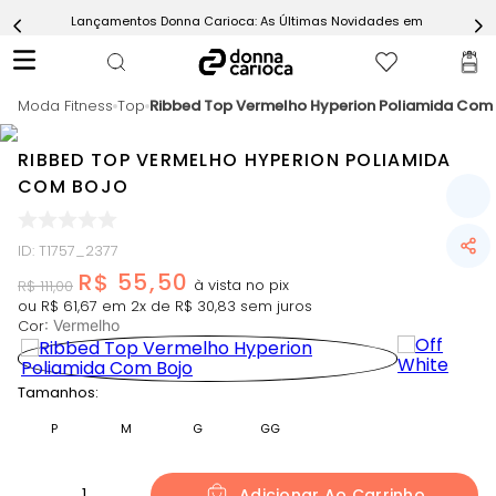
Lançamentos Donna Carioca: As Últimas Novidades em Moda Fitn
5
º
Calça
6
º
Conjunto
Moda Fitness
7
º
Top
Ribbed Top Vermelho Hyperion Poliamida Com 
Challenge Azul
8
º
Epic Vermelho
RIBBED TOP VERMELHO HYPERION POLIAMIDA
9
º
Ultimate Rosa
COM BOJO
10
º
Macaquinho
ID
:
T1757_2377
R$
55
,
50
R$
111
,
00
ou
R$
61
,
67
em
2
x de
R$
30
,
83
sem juros
Cor
:
Vermelho
Tamanhos:
P
M
G
GG
1
Adicionar Ao Carrinho