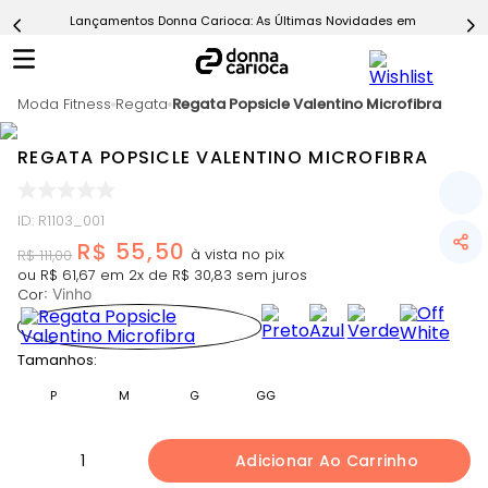
Lançamentos Donna Carioca: As Últimas Novidades em Moda Fitn
5
º
Calça
6
º
Epic Vermelho
Moda Fitness
7
º
Regata
Regata Popsicle Valentino Microfibra
Conjunto
8
º
Macaquinho
REGATA POPSICLE VALENTINO MICROFIBRA
9
º
Challenge Azul
10
º
Ultimate Rosa
ID
:
R1103_001
R$
55
,
50
R$
111
,
00
ou
R$
61
,
67
em
2
x de
R$
30
,
83
sem juros
Cor
:
Vinho
Tamanhos:
P
M
G
GG
1
Adicionar Ao Carrinho