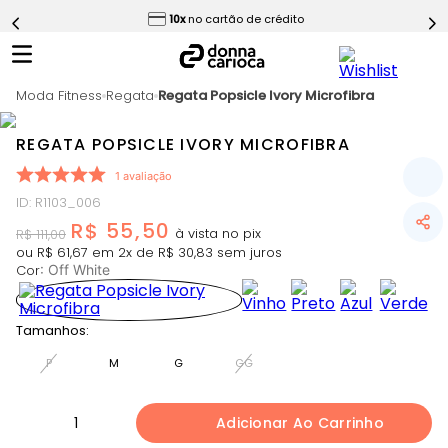
ess
10x
no cartão de crédito
5
º
Calça
6
º
Epic Vermelho
Moda Fitness
7
º
Regata
Regata Popsicle Ivory Microfibra
Conjunto
8
º
Macaquinho
REGATA POPSICLE IVORY MICROFIBRA
9
º
Challenge Azul
1
avaliação
10
º
Ultimate Rosa
ID
:
R1103_006
R$
55
,
50
R$
111
,
00
ou
R$
61
,
67
em
2
x de
R$
30
,
83
sem juros
Cor
:
Off White
Tamanhos:
P
M
G
GG
1
Adicionar Ao Carrinho