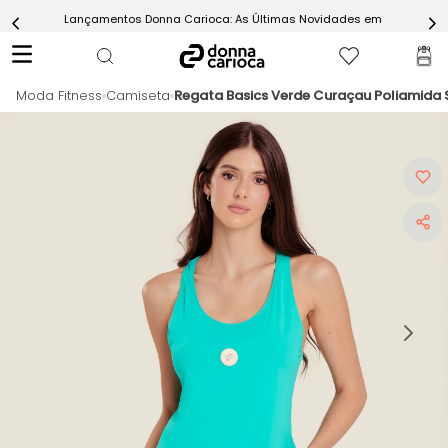
Lançamentos Donna Carioca: As Últimas Novidades em Moda Fitn
5
º
Calça
6
º
Epic Vermelho
Moda Fitness
7
º
Camiseta
Regata Basics Verde Curaçau Poliamida 
Conjunto
8
º
Macaquinho
9
º
Challenge Azul
10
º
Ultimate Rosa