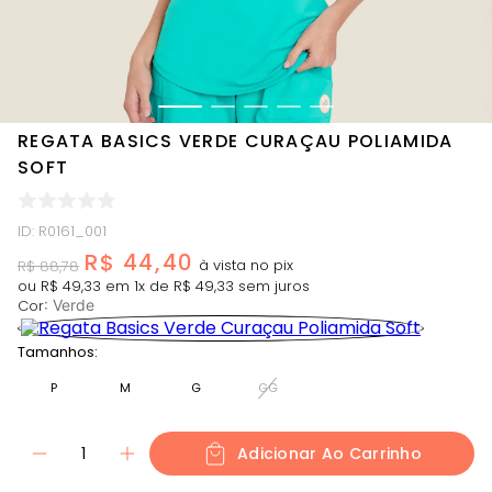
REGATA BASICS VERDE CURAÇAU POLIAMIDA
SOFT
ID
:
R0161_001
R$
44
,
40
R$
88
,
78
ou
R$
49
,
33
em
1
x de
R$
49
,
33
sem juros
Cor
:
Verde
Tamanhos:
P
M
G
GG
1
Adicionar Ao Carrinho