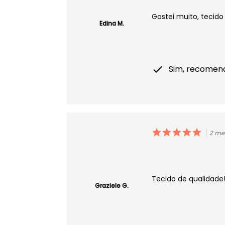
Gostei muito, tecido
Edina M.
Sim, recomen
2 me
Tecido de qualidade!
Graziele G.