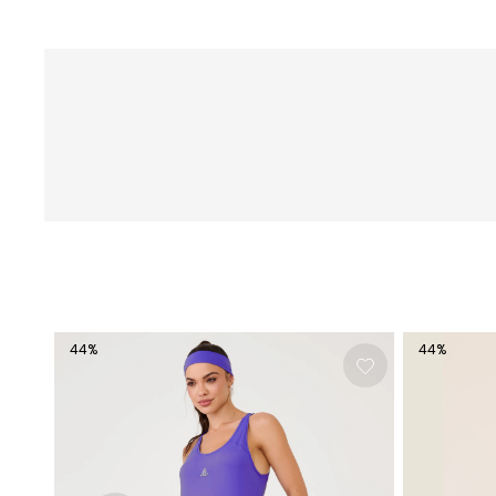
44
%
44
%