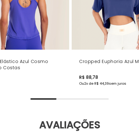
Elástico Azul Cosmo
Cropped Euphoria Azul Mi
o Costas
0
R$ 88,78
Ou
2
x de
R$ 44,39
sem juros
AVALIAÇÕES