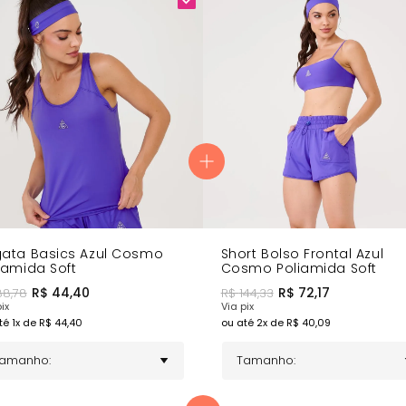
ata Basics Azul Cosmo
Short Bolso Frontal Azul
iamida Soft
Cosmo Poliamida Soft
R$
44,40
R$
72,17
88,78
R$
144,33
ix
Via pix
té
1
x de R$
44,40
ou até
2
x de R$
40,09