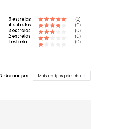
5
estrelas
2
4
estrelas
0
3
estrelas
0
2
estrelas
0
1
estrela
0
Ordernar por:
Mais antigos primeiro