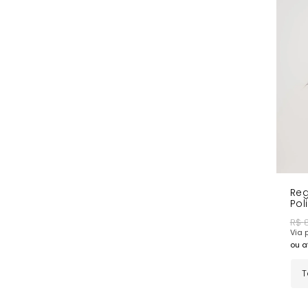
Reg
Pol
R$
Via p
ou a