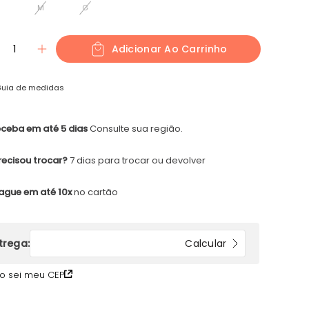
M
G
1
Adicionar Ao Carrinho
uia de medidas
ceba em até 5 dias
Consulte sua região.
recisou trocar?
7 dias para trocar ou devolver
ague em até 10x
no cartão
o sei meu CEP