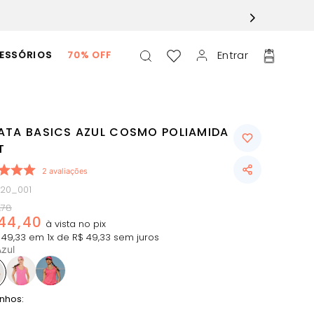
Entrar
ESSÓRIOS
70% OFF
ATA BASICS AZUL COSMO POLIAMIDA
T
2
avaliações
020_001
,
78
44
,
40
49
,
33
em
1
x de
R$
49
,
33
sem juros
zul
nhos: