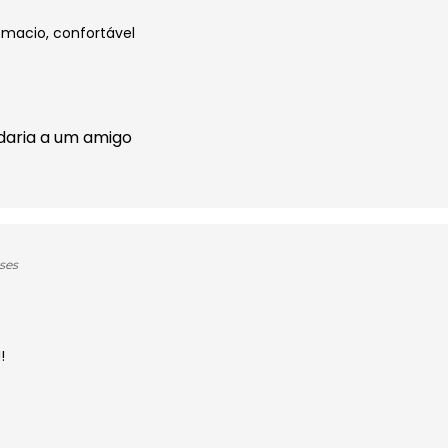
 macio, confortável
daria a um amigo
ses
!