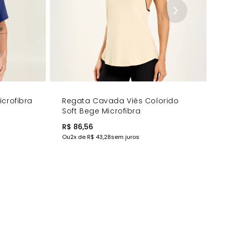
crofibra
Regata Cavada Viés Colorido
Soft Bege Microfibra
R$ 86,56
Ou
2
x de
R$ 43,28
sem juros