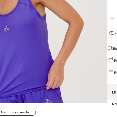
P
G
Re
P
P
Nã
Medidas da modelo