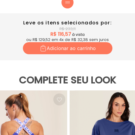
Leve os itens selecionados por:
R$
233,11
R$
116,57
à vista
ou R$
129,52
em
4
x
de R$
32,38
sem juros
Adicionar ao carrinho
COMPLETE SEU LOOK