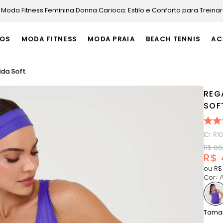
Moda Fitness Feminina Donna Carioca: Estilo e Conforto para Treinar
OS
MODA FITNESS
MODA PRAIA
BEACH TENNIS
AC
ida Soft
REG
SOF
ID
:
R1
R$
88
R$
ou
R$
Cor
:
A
Tama