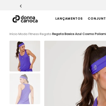
TERMOS MAIS BUSCADOS
1
º
Macacão
LANÇAMENTOS
CONJUNT
2
º
Casaco
3
º
Top
Moda Fitness
Regata
Regata Basics Azul Cosmo Poliam
4
º
Short
5
º
Calça
6
º
Epic Vermelho
7
º
Conjunto
8
º
Macaquinho
9
º
Ultimate Rosa
10
º
Challenge Azul