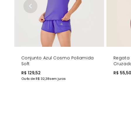
Conjunto Azul Cosmo Poliamida
Regata 
Soft
Cruzad
R$ 129,52
R$ 55,5
Ou
4
x de
R$ 32,38
sem juros