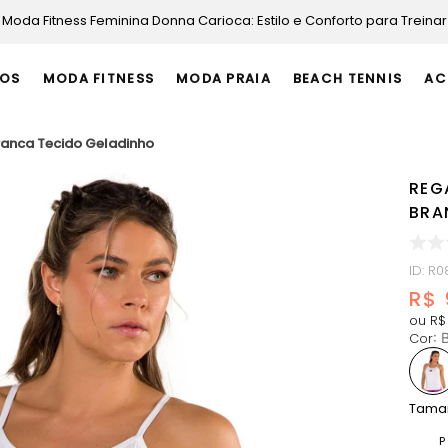
Moda Fitness Feminina Donna Carioca: Estilo e Conforto para Treinar
OS
MODA FITNESS
MODA PRAIA
BEACH TENNIS
AC
ranca Tecido Geladinho
REG
BRA
ID
:
R0
R$
ou
R$
Cor
:
Tama
P