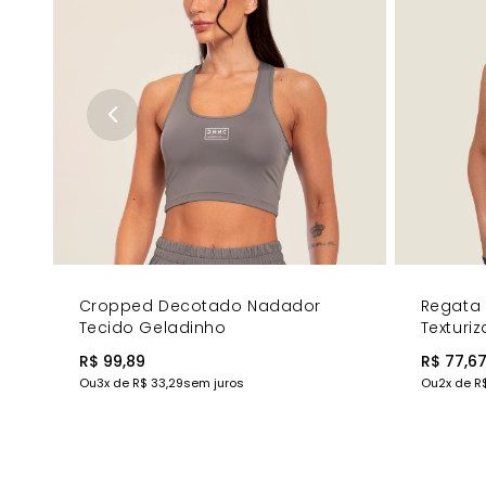
Cropped Decotado Nadador
Regata
Tecido Geladinho
Texturi
R$ 99,89
R$ 77,6
Ou
3
x de
R$ 33,29
sem juros
Ou
2
x de
R