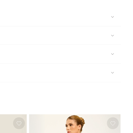
egar ainda mais valor a sua beleza e qualidade,
e água abundante; Lavar separadamente; Não deixar de
a/tule, vista-o com delicadeza.