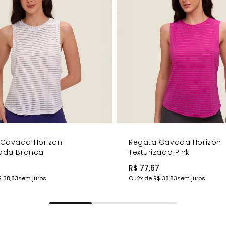
 Cavada Horizon
Regata Cavada Horizon
zada Branca
Texturizada Pink
7
R$ 77,67
$ 38,83
sem juros
Ou
2
x de
R$ 38,83
sem juros