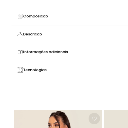
Composição
90% POLIAMIDA 10% ELASTANO
Descrição
Regata super comfy de toque geladinho, leve e p
possui etiqueta emborrachada, um toque difere
Informações adicionais
Cores neon possuem baixa solidez. Por isso, o produto p
molho em hipótese alguma, principalmente em pouca água;
Tecnologias
elasticidade
toque macio
toque gelado
não p