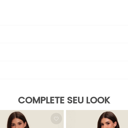
erfeita para você que ama treinar com conforto! Para agr
nciado e pensado especialmente em você!
oderá soltar tinta, caso não sejam usados SABÃO NEUTRO (de coco) 
 Lavar com muita água; Secar à sombra; Caso o produto possua tel
inica
proteção uv+50
COMPLETE SEU LOOK