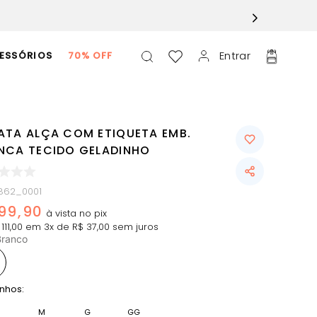
Entrar
ESSÓRIOS
70% OFF
ATA ALÇA COM ETIQUETA EMB.
NCA TECIDO GELADINHO
862_0001
99
,
90
111
,
00
em
3
x de
R$
37
,
00
sem juros
Branco
nhos:
M
G
GG