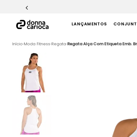
TERMOS MAIS BUSCADOS
1
º
Macacão
LANÇAMENTOS
CONJUNT
2
º
Casaco
3
º
Top
Moda Fitness
Regata
Regata Alça Com Etiqueta Emb. B
4
º
Calça
5
º
Short
6
º
Epic Vermelho
7
º
Conjunto
8
º
Challenge Azul
9
º
Ultimate Rosa
10
º
Macaquinho