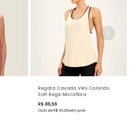
Regata Cavada Viés Colorido
Soft Bege Microfibra
R$ 86,56
Ou
2
x de
R$ 43,28
sem juros