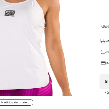
G
Re
P
P
Nã
Medidas da modelo