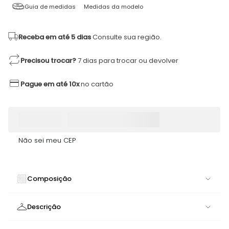
Guia de medidas
Medidas da modelo
Receba em até 5 dias
Consulte sua região.
Precisou trocar?
7 dias para trocar ou devolver
Pague em até 10x
no cartão
Não sei meu CEP
Composição
100% POLIAMIDA
Descrição
Necessaire Preta | Organização e Estilo para Seus Itens