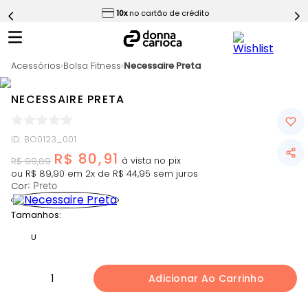
ess
10x
no cartão de crédito
5
º
Short
6
º
Epic Vermelho
Acessórios
7
º
Bolsa Fitness
Necessaire Preta
Conjunto
8
º
Challenge Azul
NECESSAIRE PRETA
9
º
Ultimate Rosa
10
º
Macaquinho
ID
:
BO0123_001
R$
80
,
91
R$
99
,
89
ou
R$
89
,
90
em
2
x de
R$
44
,
95
sem juros
Cor
:
Preto
Tamanhos:
U
1
Adicionar Ao Carrinho