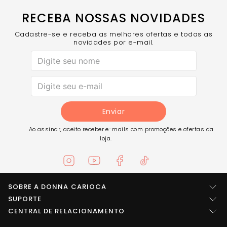
seus pertences fiquem guardados com segurança
RECEBA NOSSAS NOVIDADES
COMPRE AGORA
- A necessaire que une ventilação, estilo
e a organização que você precisa
Cadastre-se e receba as melhores ofertas e todas as
novidades por e-mail.
Enviar
Ao assinar, aceito receber e-mails com promoções e ofertas da
loja.
SOBRE A DONNA CARIOCA
Quem somos
SUPORTE
Central de ajuda
CENTRAL DE RELACIONAMENTO
Imprensa