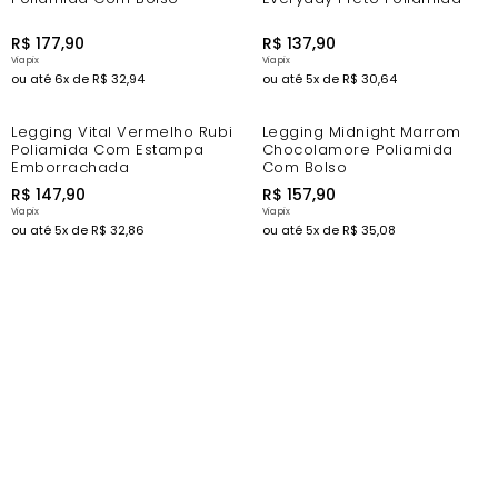
R$
177
,
90
R$
137
,
90
ou até
6
x de
R$
32
,
94
ou até
5
x de
R$
30
,
64
New In
New In
Legging Vital Vermelho Rubi
Legging Midnight Marrom
Poliamida Com Estampa
Chocolamore Poliamida
Emborrachada
Com Bolso
R$
147
,
90
R$
157
,
90
ou até
5
x de
R$
32
,
86
ou até
5
x de
R$
35
,
08