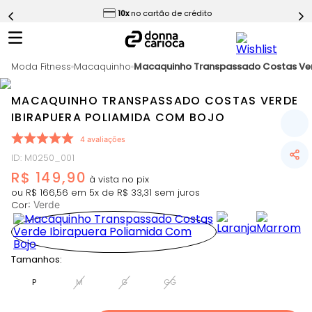
ess
10x
no cartão de crédito
5
º
Short
6
º
Epic Vermelho
Moda Fitness
7
º
Macaquinho
Macaquinho Transpassado Costas Ver
Conjunto
8
º
Challenge Azul
MACAQUINHO TRANSPASSADO COSTAS VERDE
9
º
Ultimate Rosa
IBIRAPUERA POLIAMIDA COM BOJO
10
º
Macaquinho
4
avaliações
ID
:
M0250_001
R$
149
,
90
ou
R$
166
,
56
em
5
x de
R$
33
,
31
sem juros
Cor
:
Verde
Tamanhos:
P
M
G
GG