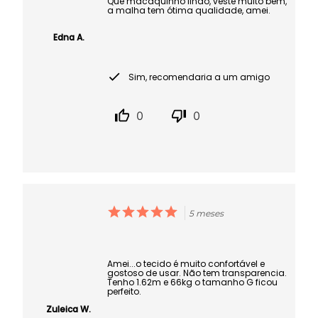
Que macaquinho lindo, veste muito bem,
a malha tem ótima qualidade, amei.
Edna A.
Sim, recomendaria a um amigo
0
0
5 meses
Amei...o tecido é muito confortável e
gostoso de usar. Não tem transparencia.
Tenho 1.62m e 66kg o tamanho G ficou
perfeito.
Zuleica W.