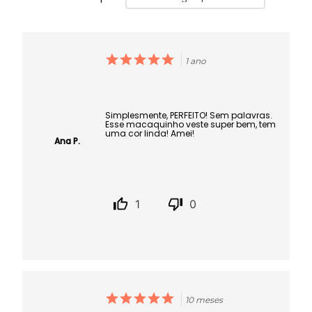
1 ano
Simplesmente, PERFEITO! Sem palavras.
Esse macaquinho veste super bem, tem
uma cor linda! Amei!
Ana P.
1
0
10 meses