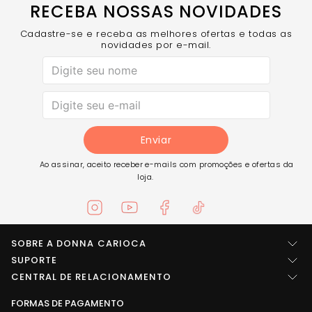
RECEBA NOSSAS NOVIDADES
Cadastre-se e receba as melhores ofertas e todas as
novidades por e-mail.
Enviar
Ao assinar, aceito receber e-mails com promoções e ofertas da
loja.
SOBRE A DONNA CARIOCA
Quem somos
SUPORTE
Central de ajuda
CENTRAL DE RELACIONAMENTO
Imprensa
Entre em contato
FORMAS DE PAGAMENTO
LOCALIZAÇÃO
Trabalhe conosco