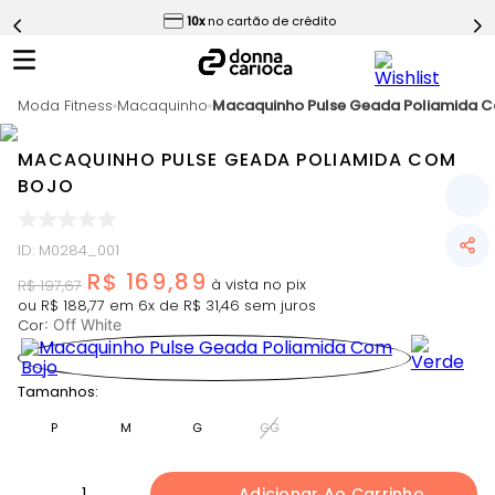
ess
10x
no cartão de crédito
5
º
Calça
6
º
Conjunto
Moda Fitness
7
º
Macaquinho
Macaquinho Pulse Geada Poliamida C
Challenge Azul
8
º
Epic Vermelho
MACAQUINHO PULSE GEADA POLIAMIDA COM
9
º
Ultimate Rosa
BOJO
10
º
Macaquinho
ID
:
M0284_001
R$
169
,
89
R$
197
,
67
ou
R$
188
,
77
em
6
x de
R$
31
,
46
sem juros
Cor
:
Off White
Tamanhos:
P
M
G
GG
1
Adicionar Ao Carrinho