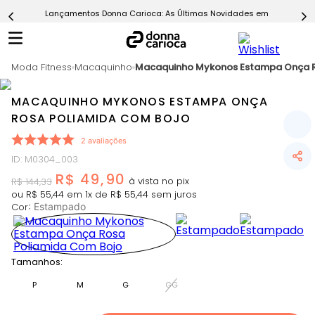
Lançamentos Donna Carioca: As Últimas Novidades em Moda Fitn
5
º
Calça
6
º
Epic Vermelho
Moda Fitness
7
º
Macaquinho
Macaquinho Mykonos Estampa Onça R
Conjunto
8
º
Macaquinho
MACAQUINHO MYKONOS ESTAMPA ONÇA
9
º
Challenge Azul
ROSA POLIAMIDA COM BOJO
10
º
Ultimate Rosa
2
avaliações
ID
:
M0304_003
R$
49
,
90
R$
144
,
33
ou
R$
55
,
44
em
1
x de
R$
55
,
44
sem juros
Cor
:
Estampado
Tamanhos:
P
M
G
GG