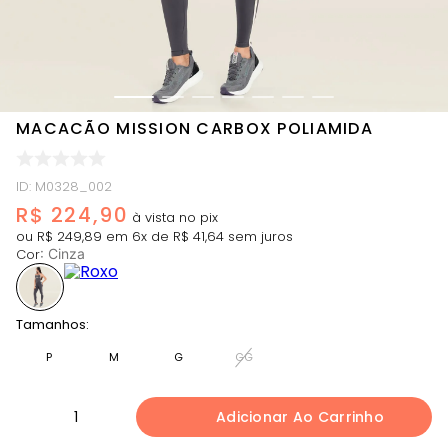
MACACÃO MISSION CARBOX POLIAMIDA
ID
:
M0328_002
R$
224
,
90
ou
R$
249
,
89
em
6
x de
R$
41
,
64
sem juros
Cor
:
Cinza
Tamanhos:
P
M
G
GG
1
Adicionar Ao Carrinho