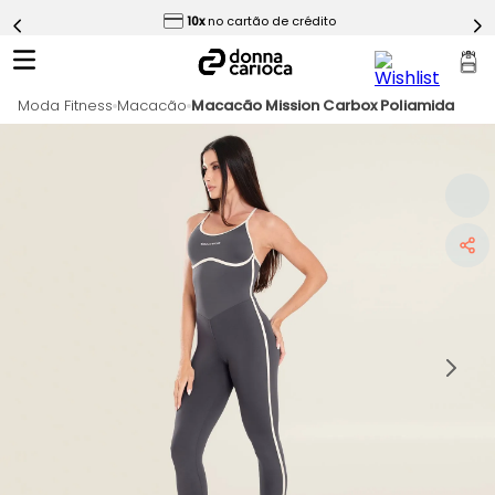
ess
10x
no cartão de crédito
5
º
Calça
6
º
Epic Vermelho
Moda Fitness
7
º
Macacão
Macacão Mission Carbox Poliamida
Conjunto
8
º
Macaquinho
9
º
Ultimate Rosa
10
º
Challenge Azul