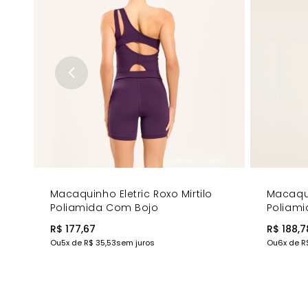
Benefícios
Modelagem que realça e valoriza o corpo
Alças largas que oferecem sustentação máxima
Design ousado que destaca e traz sofisticação
Alças cruzadas que trazem conforto e elegância
Cintura alta que oferece sustentação e conforto
Qualidade e durabilidade garantidas
Elegância e performance em uma única peça
Combinações Ideais
O
Macacão Impulse Azul Dusk
combina perfeitamente com t
casaco leve ou jaqueta para composições ainda mais elega
sofisticação.
COMPRE AGORA
o Macacão Impulse Azul Dusk e descubra
Macaquinho Eletric Roxo Mirtilo
Macaqui
Poliamida Com Bojo
Poliam
R$ 177,67
R$ 188,7
Ou
5
x de
R$ 35,53
sem juros
Ou
6
x de
R