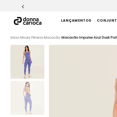
TERMOS MAIS BUSCADOS
1
º
Macacão
LANÇAMENTOS
CONJUNT
2
º
Casaco
3
º
Top
Moda Fitness
Macacão
Macacão Impulse Azul Dusk Pol
4
º
Calça
5
º
Short
6
º
Epic Vermelho
7
º
Conjunto
8
º
Challenge Azul
9
º
Ultimate Rosa
10
º
Macaquinho