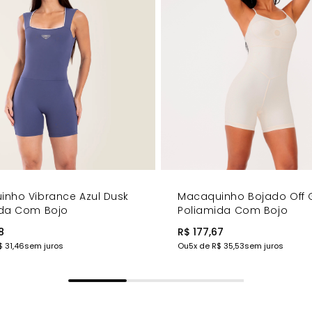
ênis esportivos para um look casual sofisticado, ou com sandália
ntes. Ideal para academia, treinos funcionais, yoga, pilates, even
 a elegância, conforto e performance que transformam cada mov
nho Vibrance Azul Dusk
Macaquinho Bojado Off
ida Com Bojo
Poliamida Com Bojo
8
R$ 177,67
$ 31,46
sem juros
Ou
5
x de
R$ 35,53
sem juros