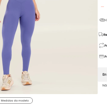
G
Re
P
P
Nã
Medidas da modelo