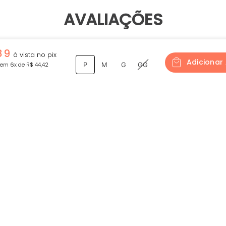
AVALIAÇÕES
Tem esse produto? Seja o primeiro a avaliá-lo!
89
Adicionar
em
6
x de
R$
44
,
42
P
M
G
GG
ESCREVER AVALIAÇÃO
as novidades
Ao assinar, aceito receber e-mails com promoções e ofertas d