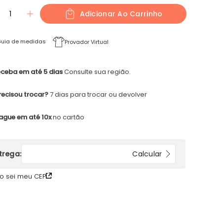
1
Adicionar Ao Carrinho
uia de medidas
Provador Virtual
ceba em até 5 dias
Consulte sua região.
recisou trocar?
7 dias para trocar ou devolver
ague em até 10x
no cartão
o sei meu CEP