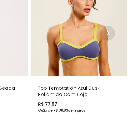
s elegantes para eventos mais formais. Use com um
tos casuais e qualquer momento que exija destaque e
imento em um momento de destaque e confiança!
 Geada
Top Temptation Azul Dusk
Poliamida Com Bojo
R$ 77,67
Ou
2
x de
R$ 38,83
sem juros