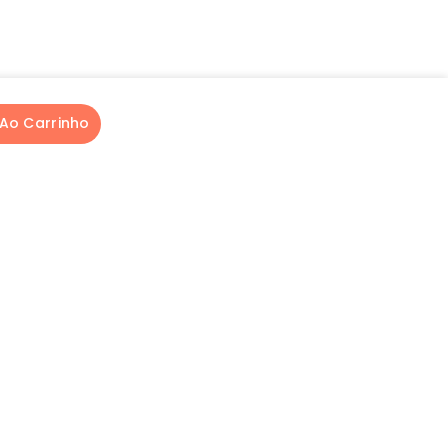
 Ao Carrinho
Produto adicionado ao carrinho!
Enviar
a loja.