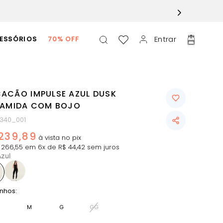
Entrar
ESSÓRIOS
70% OFF
ACÃO IMPULSE AZUL DUSK
IAMIDA COM BOJO
340_001
239
,
89
266
,
55
em
6
x de
R$
44
,
42
sem juros
zul
nhos:
M
G
GG