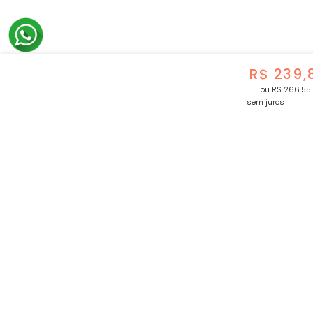
R$
239
,
ou
R$
266
,
55
sem juros
RECEBA NOSSAS NOVIDADES
Cadastre-se e receba as melhores ofertas e todas 
por e-mail.