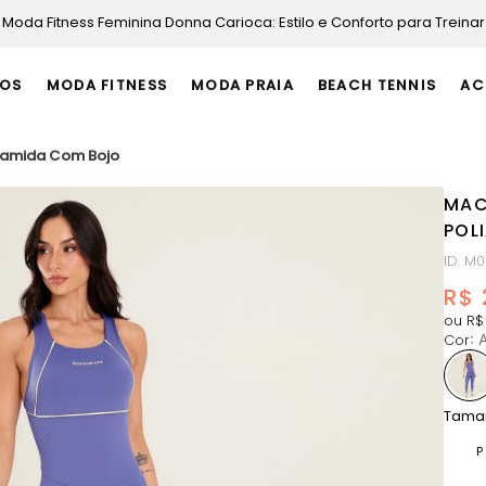
Moda Fitness Feminina Donna Carioca: Estilo e Conforto para Treinar
OS
MODA FITNESS
MODA PRAIA
BEACH TENNIS
AC
iamida Com Bojo
MAC
POL
ID
:
M0
R$
ou
R$
Cor
:
A
Tama
P