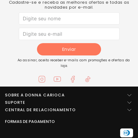
Cadastre-se e receba as melhores ofertas e todas as
novidades por e-mail.
Enviar
Ao assinar, aceito receber e-mails com promoções e ofertas da
loja.
SOBRE A DONNA CARIOCA
Quem somos
SUPORTE
Central de ajuda
CENTRAL DE RELACIONAMENTO
Imprensa
Entre em contato
FORMAS DE PAGAMENTO
LOCALIZAÇÃO
Trabalhe conosco
Troca e Devolução
Rua Arídio da rosa pinheiro, SN Área B1 - Galpões 1, 2, 3, 4 e 5
Seja um fornecedor
Conselheiro Paulino, Nova Friburgo - RJ - CEP: 28633-789