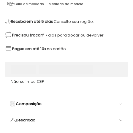
Guia de medidas
Medidas da modelo
Receba em até 5 dias
Consulte sua região.
Precisou trocar?
7 dias para trocar ou devolver
Pague em até 10x
no cartão
Não sei meu CEP
Composição
84% POLIAMIDA 16% ELASTANO
Descrição
Legging Vibrance Preto Poliamida | Design Geométrico e