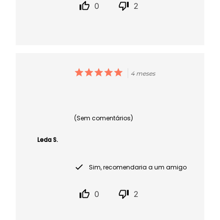
0
2
4 meses
(Sem comentários)
Leda S.
Sim, recomendaria a um amigo
0
2