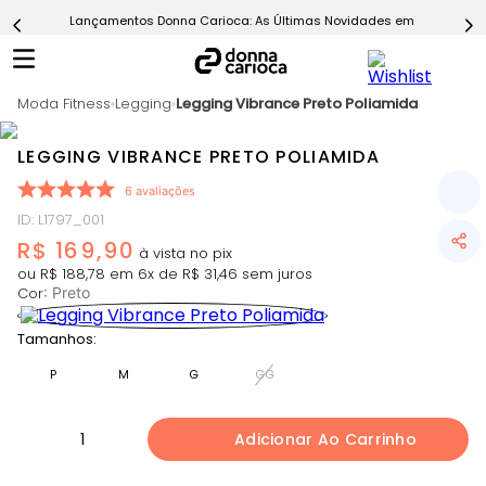
Lançamentos Donna Carioca: As Últimas Novidades em Moda Fitn
5
º
Calça
6
º
Epic Vermelho
Moda Fitness
7
º
Legging
Legging Vibrance Preto Poliamida
Conjunto
8
º
Macaquinho
LEGGING VIBRANCE PRETO POLIAMIDA
9
º
Ultimate Rosa
6
avaliações
10
º
Challenge Azul
ID
:
L1797_001
R$
169
,
90
ou
R$
188
,
78
em
6
x de
R$
31
,
46
sem juros
Cor
:
Preto
Tamanhos:
P
M
G
GG
1
Adicionar Ao Carrinho