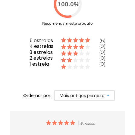
100.0
%
Recomendam este produto
5
estrelas
6
4
estrelas
0
3
estrelas
0
2
estrelas
0
1
estrela
0
Ordernar por:
Mais antigos primeiro
6 meses