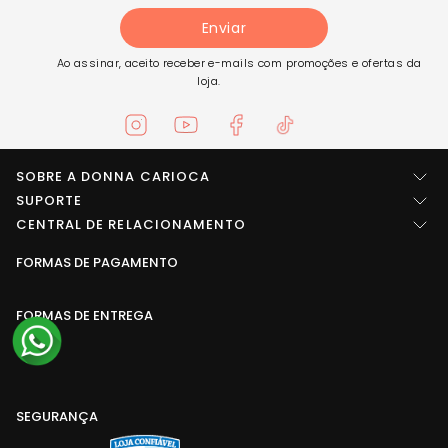
Enviar
Ao assinar, aceito receber e-mails com promoções e ofertas da
loja.
SOBRE A DONNA CARIOCA
Quem somos
SUPORTE
Central de ajuda
CENTRAL DE RELACIONAMENTO
Imprensa
Entre em contato
FORMAS DE PAGAMENTO
LOCALIZAÇÃO
Trabalhe conosco
Troca e Devolução
Rua Arídio da rosa pinheiro, SN Área B1 - Galpões 1, 2, 3, 4 e 5
Seja um fornecedor
Conselheiro Paulino, Nova Friburgo - RJ - CEP: 28633-789
FORMAS DE ENTREGA
Política de privacidade
Termos de uso
Atendimento
Blog
Segunda à Quinta: 08:00 às 18:00
Sexta: 08:00 às 17:00
SEGURANÇA
Telefone: (22) 3412-1012