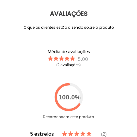
Poliamida Premium - 84% Poliamida + 16% Elastano
Tecido de Toque Macio - Conforto excepcional
durante o uso
AVALIAÇÕES
Características de Performance:
O que os clientes estão dizendo sobre o produto
Cós Sem Costura - Abraça o corpo com conforto
Cós Inteiro - Cria um efeito visual de alongamento
Design em Vivo - Alonga sua silhueta belamente
Média de avaliações
Design Exclusivo
5.00
2
avaliações
Detalhes Sofisticados:
Recortes Laterais - Desenham e alongam sua
silhueta
Detalhes em Bege - Criam um contraste marcante
com o tom canela
Tons Terrosos - Combinação versátil que combina
100.0
%
com tudo
Recomendam este produto
Benefícios de Estilo:
Ajuste Perfeito - Abraça seu corpo com caimento
impecável
5
estrelas
2
Visual Trendy - Perfeito para quem está sempre de