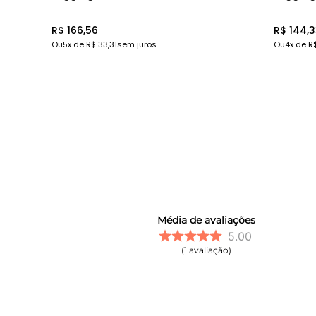
R$ 166,56
R$ 144,
Ou
5
x de
R$ 33,31
sem juros
Ou
4
x de
R
Média de avaliações
5.00
1
avaliação