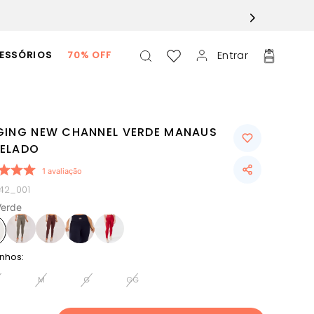
Entrar
ESSÓRIOS
70% OFF
GING NEW CHANNEL VERDE MANAUS
ELADO
1
avaliação
642_001
Verde
nhos:
M
G
GG