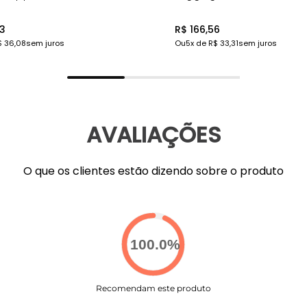
33
R$ 166,56
$ 36,08
sem juros
Ou
5
x de
R$ 33,31
sem juros
AVALIAÇÕES
O que os clientes estão dizendo sobre o produto
100.0
%
Recomendam este produto