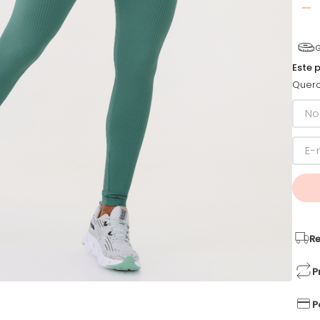
G
Este 
Quero
Re
P
P