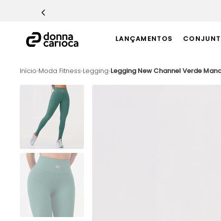
TERMOS MAIS BUSCADOS
1
º
Macacão
LANÇAMENTOS
CONJUNT
2
º
Casaco
3
º
Top
Moda Fitness
Legging
Legging New Channel Verde Man
4
º
Short
5
º
Calça
6
º
Epic Vermelho
7
º
Conjunto
8
º
Macaquinho
9
º
Challenge Azul
10
º
Ultimate Rosa