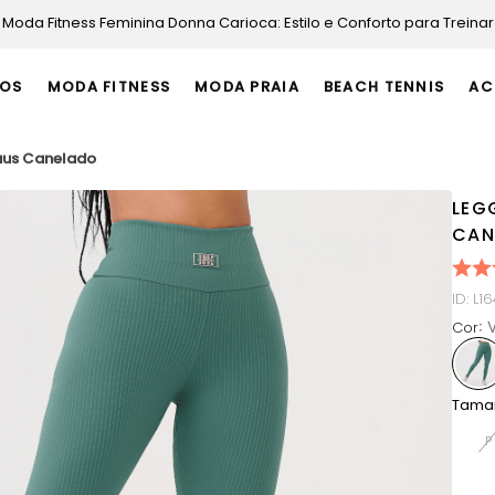
Moda Fitness Feminina Donna Carioca: Estilo e Conforto para Treinar
OS
MODA FITNESS
MODA PRAIA
BEACH TENNIS
AC
aus Canelado
LEG
CAN
ID
:
L1
Cor
:
Tama
P