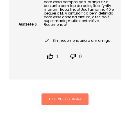
com essa composição laranja, fiz o
conjunto com top da coleção infynity
marrom, ficou lindo! Uso tamanho 40 e
peguei o M. A cintura fica bem definida
com esse corte na cintura, o tecido é
super macio, muito confortável.
Aurizete S.
Recomendo!
Sim, recomendaria a um amigo
1
0
ESCREVER AVALIAÇÃO