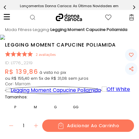
Lançamentos Donna Carioca: As Últimas Novidades em Moda Fitn
5
º
Calça
6
º
Epic Vermelho
Moda Fitness
7
º
Legging
Legging Moment Capucine Poliamida
Conjunto
8
º
Macaquinho
LEGGING MOMENT CAPUCINE POLIAMIDA
9
º
Ultimate Rosa
2
avaliações
10
º
Challenge Azul
ID
:
L1776_2219
R$
139
,
86
ou
R$
155
,
40
em
5
x de
R$
31
,
08
sem juros
Cor
:
Marrom
Tamanhos:
P
M
G
GG
1
Adicionar Ao Carrinho