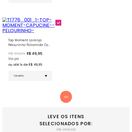
Tag Emborrachada Personalizada - Selo exclusivo
de qualidade Donna Carioca
NÃO POSSUI FORRO
COMPRE AGORA
- Complete seu look com o Top Moment
Laranja Pelourinho com Bojo!
Top Moment Laranja
Pelourinho Poliamida Com
Bojo
R$
99,89
R$
49,95
Via pix
ou até
1
x de R$
49,95
LEVE OS ITENS
SELECIONADOS POR:
R$
366,29