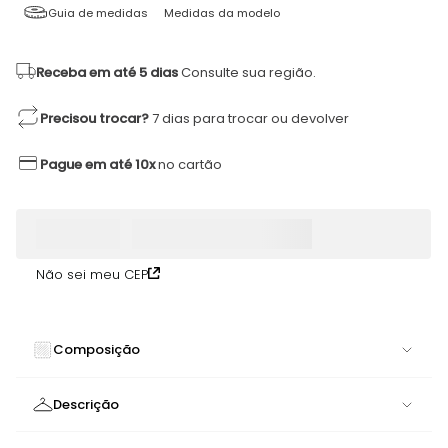
Guia de medidas
Medidas da modelo
Receba em até 5 dias
Consulte sua região.
Precisou trocar?
7 dias para trocar ou devolver
Pague em até 10x
no cartão
Não sei meu CEP
Composição
85% POLIAMIDA 15% ELASTANO
Descrição
Legging Moment Capucine | Elegância em Perfeita