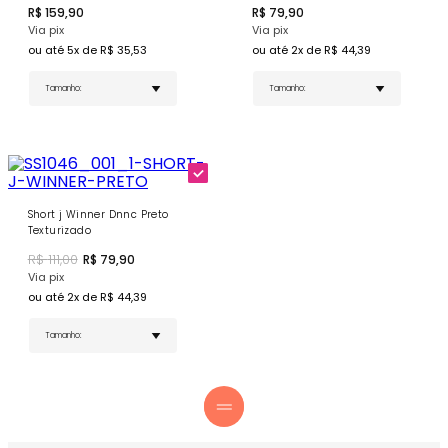
R$
159,90
R$
79,90
Cor Preta Atemporal - Versatilidade e elegância
para qualquer look
Via pix
Via pix
ou até
5
x de R$
35,53
ou até
2
x de R$
44,39
COMPRE AGORA
- Complete seu look com o
Top J Winner
DNNC Basics Preto
!
Short j Winner Dnnc Preto
Texturizado
R$
111,00
R$
79,90
Via pix
ou até
2
x de R$
44,39