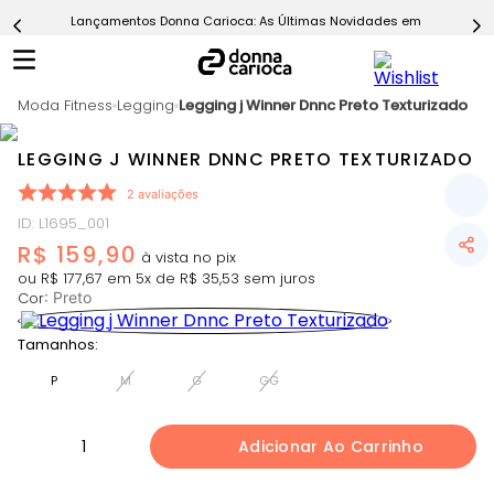
Lançamentos Donna Carioca: As Últimas Novidades em Moda Fitn
5
º
Calça
6
º
Macaquinho
Moda Fitness
7
º
Legging
Legging j Winner Dnnc Preto Texturizado
Epic Vermelho
8
º
Conjunto
LEGGING J WINNER DNNC PRETO TEXTURIZADO
9
º
Challenge Azul
2
avaliações
10
º
Ultimate Rosa
ID
:
L1695_001
R$
159
,
90
ou
R$
177
,
67
em
5
x de
R$
35
,
53
sem juros
Cor
:
Preto
Tamanhos:
P
M
G
GG
1
Adicionar Ao Carrinho