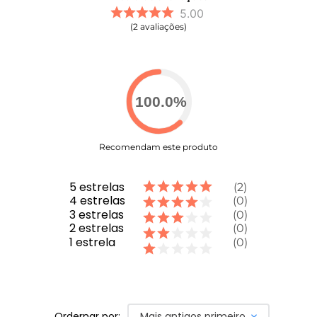
5.00
2
avaliações
100.0
%
Recomendam este produto
5
estrelas
2
4
estrelas
0
3
estrelas
0
2
estrelas
0
1
estrela
0
Ordernar por:
Mais antigos primeiro