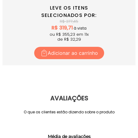
LEVE OS ITENS
SELECIONADOS POR:
R$
377,45
R$
319,71
à vista
ou R$
355,23
em
11
x
de R$
32,29
Adicionar ao carrinho
AVALIAÇÕES
O que os clientes estão dizendo sobre o produto
Média de avaliações