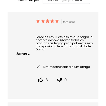
9 meses
Parcelas em 10 vzs assim que pagar já
compro denovo 😂amo todos os
produtos as leging principalmente zero
transparência tem uma durabilidade
ótima
Jainara L.
Sim, recomendaria a um amigo
3
0