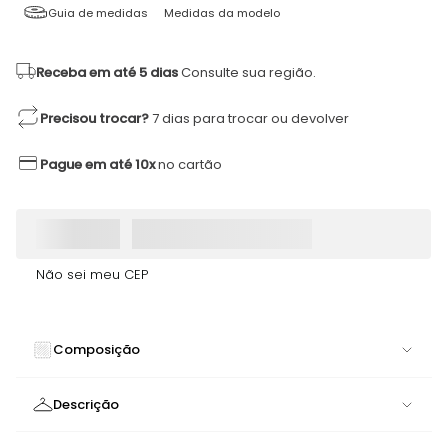
Guia de medidas
Medidas da modelo
Receba em até 5 dias
Consulte sua região.
Precisou trocar?
7 dias para trocar ou devolver
Pague em até 10x
no cartão
Não sei meu CEP
Composição
77% POLIAMIDA 23% ELASTANO
Descrição
Legging J Winner DNNC Preto Texturizado | Conforto e