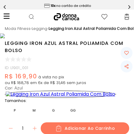
ess
10x
no cartão de crédito
5
º
Calça
6
º
Epic Vermelho
Moda Fitness
7
º
Legging
Legging Iron Azul Astral Poliamida Com Bo
Conjunto
8
º
Macaquinho
LEGGING IRON AZUL ASTRAL POLIAMIDA COM
9
º
Challenge Azul
BOLSO
10
º
Ultimate Rosa
ID
:
L1901_001
R$
169
,
90
ou
R$
188
,
78
em
6
x de
R$
31
,
46
sem juros
Cor
:
Azul
Tamanhos:
P
M
G
GG
1
Adicionar Ao Carrinho