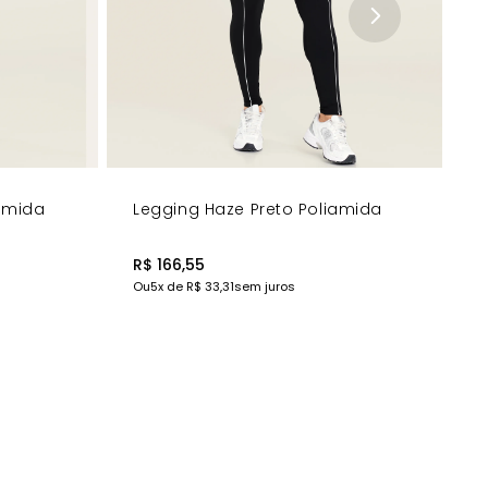
iamida
Legging Haze Preto Poliamida
R$ 166,55
Ou
5
x de
R$ 33,31
sem juros