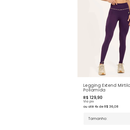
Design Exclusivo
Cós em "V" Frente e Costas - Realça a cintura e o 
Detalhes Estratégicos - Efeito visual que alonga a sil
Tag Personalizada - Selo de qualidade Donna Cario
Costuras Reforçadas - Durabilidade superior
Prático e estiloso
Perfeita para academia, yoga e looks casuais elegantes.
COMPRE AGORA
- Combine com o Top Extend Mirtilo!
Legging Extend Mirtil
Poliamida
R$
129,90
Via pix
ou até
4
x de R$
36,08