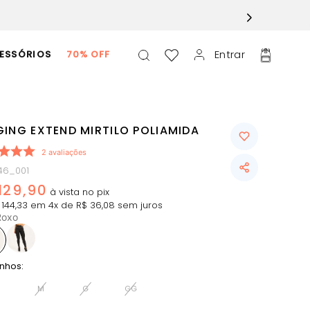
Entrar
ESSÓRIOS
70% OFF
GING EXTEND MIRTILO POLIAMIDA
2
avaliações
746_001
129
,
90
144
,
33
em
4
x de
R$
36
,
08
sem juros
Roxo
nhos:
M
G
GG