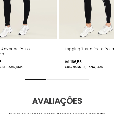
 Advance Preto
Legging Trend Preta Pol
da
5
R$ 166,55
 33,31
sem juros
Ou
5
x de
R$ 33,31
sem juros
AVALIAÇÕES