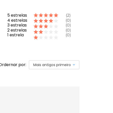
5
estrelas
2
4
estrelas
0
3
estrelas
0
2
estrelas
0
1
estrela
0
Ordernar por:
Mais antigos primeiro