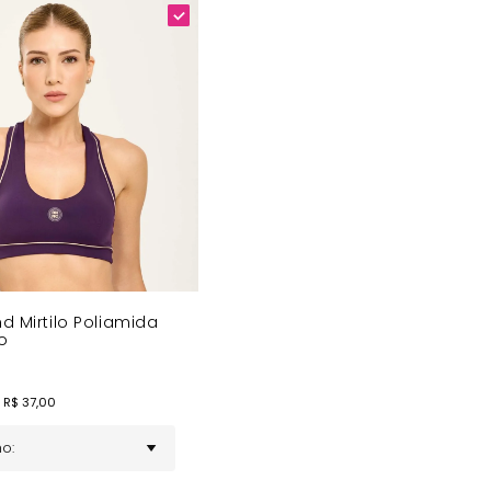
d Mirtilo Poliamida
o
 R$
37,00