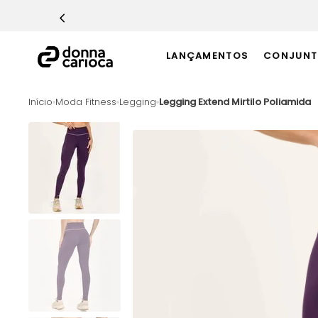
TERMOS MAIS BUSCADOS
1
º
Macacão
LANÇAMENTOS
CONJUNT
2
º
Casaco
3
º
Top
Moda Fitness
Legging
Legging Extend Mirtilo Poliamida
4
º
Short
5
º
Calça
6
º
Epic Vermelho
7
º
Conjunto
8
º
Macaquinho
9
º
Challenge Azul
10
º
Ultimate Rosa