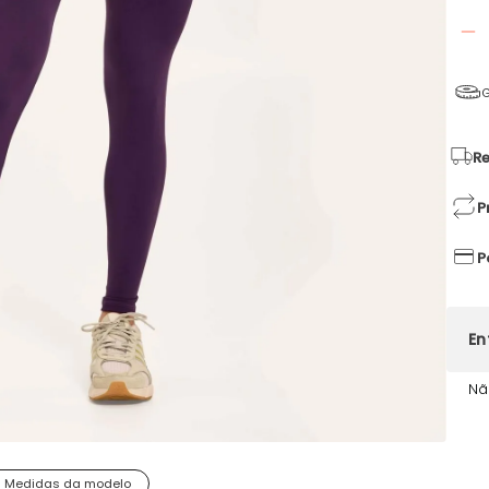
G
Re
P
P
Nã
Medidas da modelo