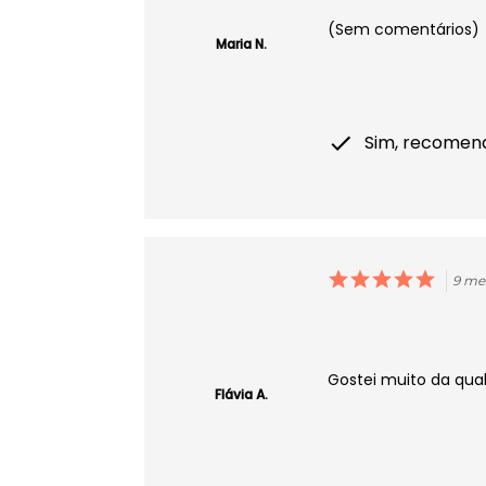
(Sem comentários)
Maria N.
Sim, recomen
9 me
Gostei muito da qua
Flávia A.