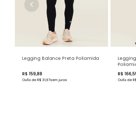
Legging Balance Preta Poliamida
Legging
Poliami
R$ 159,88
R$ 166,5
Ou
5
x de
R$ 31,97
sem juros
Ou
5
x de
R$