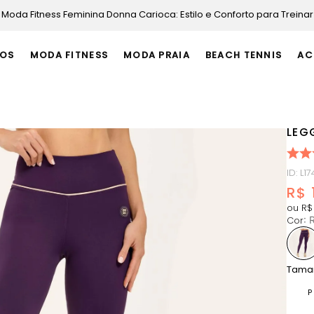
Moda Fitness Feminina Donna Carioca: Estilo e Conforto para Treinar
OS
MODA FITNESS
MODA PRAIA
BEACH TENNIS
AC
LEG
ID
:
L1
R$
ou
R$
Cor
:
Tama
P