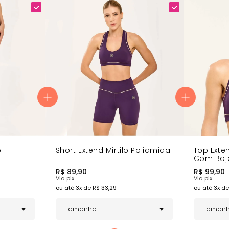
bumbum
hueta
ca
o
Short Extend Mirtilo Poliamida
Top Exten
Com Boj
R$
89,90
R$
99,90
Via pix
Via pix
ou até
3
x de R$
33,29
ou até
3
x de