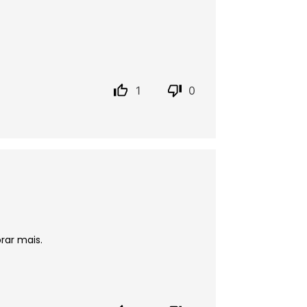
1
0
rar mais.