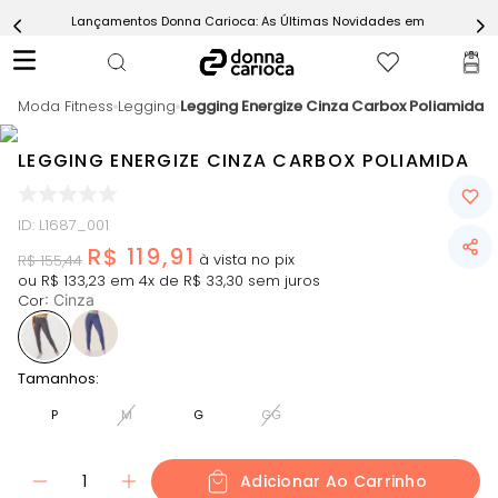
Lançamentos Donna Carioca: As Últimas Novidades em Moda Fitn
5
º
Calça
6
º
Epic Vermelho
Moda Fitness
7
º
Legging
Legging Energize Cinza Carbox Poliamida
Conjunto
8
º
Macaquinho
LEGGING ENERGIZE CINZA CARBOX POLIAMIDA
9
º
Ultimate Rosa
10
º
Challenge Azul
ID
:
L1687_001
R$
119
,
91
R$
155
,
44
ou
R$
133
,
23
em
4
x de
R$
33
,
30
sem juros
Cor
:
Cinza
Tamanhos:
P
M
G
GG
1
Adicionar Ao Carrinho