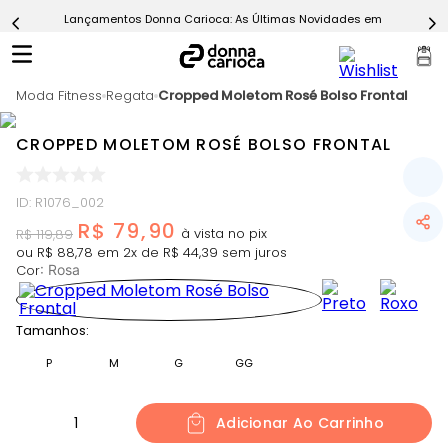
Lançamentos Donna Carioca: As Últimas Novidades em Moda Fitn
5
º
Calça
6
º
Conjunto
Moda Fitness
7
º
Regata
Cropped Moletom Rosé Bolso Frontal
Challenge Azul
8
º
Epic Vermelho
CROPPED MOLETOM ROSÉ BOLSO FRONTAL
9
º
Ultimate Rosa
10
º
Macaquinho
ID
:
R1076_002
R$
79
,
90
R$
119
,
89
ou
R$
88
,
78
em
2
x de
R$
44
,
39
sem juros
Cor
:
Rosa
Tamanhos:
P
M
G
GG
1
Adicionar Ao Carrinho