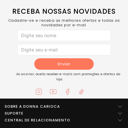
Rosé
, e adicione um toque de conforto à sua rotina
RECEBA NOSSAS NOVIDADES
Cadastre-se e receba as melhores ofertas e todas as
novidades por e-mail.
Enviar
Ao assinar, aceito receber e-mails com promoções e ofertas da
loja.
SOBRE A DONNA CARIOCA
Quem somos
SUPORTE
Central de ajuda
CENTRAL DE RELACIONAMENTO
Imprensa