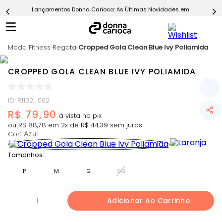
Lançamentos Donna Carioca: As Últimas Novidades em Moda Fitn
5
º
Calça
6
º
Epic Vermelho
Moda Fitness
7
º
Regata
Cropped Gola Clean Blue Ivy Poliamida
Conjunto
8
º
Macaquinho
CROPPED GOLA CLEAN BLUE IVY POLIAMIDA
9
º
Ultimate Rosa
10
º
Challenge Azul
ID
:
R1102_002
R$
79
,
90
ou
R$
88
,
78
em
2
x de
R$
44
,
39
sem juros
Cor
:
Azul
Tamanhos:
P
M
G
GG
1
Adicionar Ao Carrinho