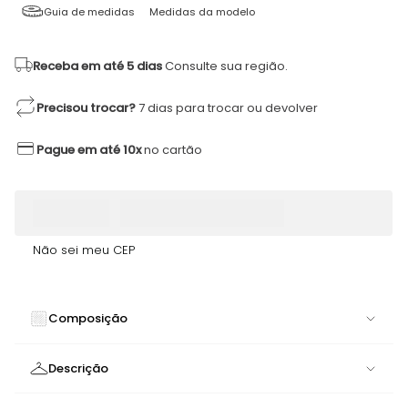
Guia de medidas
Medidas da modelo
Receba em até 5 dias
Consulte sua região.
Precisou trocar?
7 dias para trocar ou devolver
Pague em até 10x
no cartão
Não sei meu CEP
Composição
84% POLIAMIDA 16% ELASTANO
Descrição
Cropped Gola com Recortes Estratégicos | Design