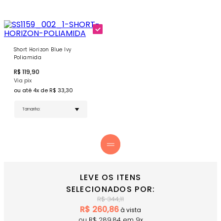
funcionalidade.
Short Horizon Blue Ivy
Poliamida
R$
119,90
Via pix
ou até
4
x de R$
33,30
LEVE OS ITENS
SELECIONADOS POR:
R$
344,11
R$
260,86
à vista
ou R$
289,84
em
9
x