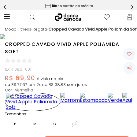
ess
10x
no cartão de crédito
5
º
Calça
6
º
Epic Vermelho
Moda Fitness
7
º
Regata
Cropped Cavado Vivid Apple Poliamida Sof
Conjunto
8
º
Macaquinho
CROPPED CAVADO VIVID APPLE POLIAMIDA
9
º
Challenge Azul
SOFT
10
º
Ultimate Rosa
ID
:
R1086_001
R$
69
,
90
ou
R$
77
,
67
em
2
x de
R$
38
,
83
sem juros
Cor
:
Vermelho
Tamanhos:
P
M
G
GG