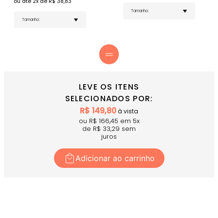
ou até
2
x de R$
38,83
Cor Vermelho Vivid Apple - Um tom vibrante e
energético que se destaca na areia
Gola Arredondada - Toque de sofisticação e
design moderno
Tag Emborrachada Personalizada - Detalhe
exclusivo que confere autenticidade à peça
COMPRE AGORA
- Combine com o
Short Vivid Apple
para
um conjunto de beach tennis cheio de atitude!
LEVE OS ITENS
SELECIONADOS POR:
R$
149,80
à vista
ou R$
166,45
em
5
x
de R$
33,29
sem
juros
Adicionar ao carrinho