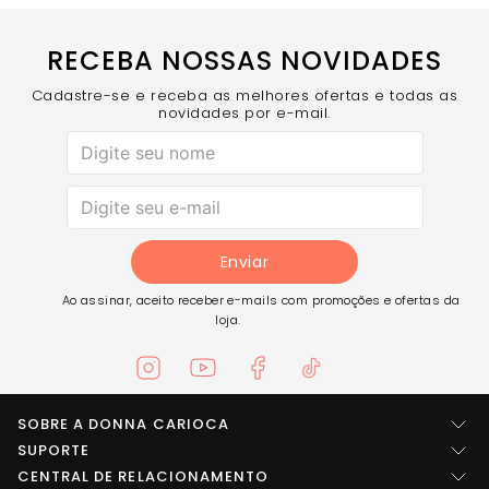
Visual Versátil – Perfeita para academia,
caminhadas e produções athleisure.
COMPRE AGORA
O cropped Fitness Bourbon e
RECEBA NOSSAS NOVIDADES
complemente seus looks com uma peça leve, funcional e
cheia de estilo.
Cadastre-se e receba as melhores ofertas e todas as
novidades por e-mail.
Enviar
Ao assinar, aceito receber e-mails com promoções e ofertas da
loja.
SOBRE A DONNA CARIOCA
Quem somos
SUPORTE
Central de ajuda
CENTRAL DE RELACIONAMENTO
Imprensa