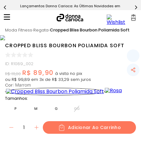
Lançamentos Donna Carioca: As Últimas Novidades em Moda Fitn
5
º
Calça
6
º
Epic Vermelho
Moda Fitness
7
º
Regata
Cropped Bliss Bourbon Poliamida Soft
Conjunto
8
º
Macaquinho
CROPPED BLISS BOURBON POLIAMIDA SOFT
9
º
Ultimate Rosa
10
º
Challenge Azul
ID
:
R1089_002
R$
89
,
90
R$
111
,
00
ou
R$
99
,
89
em
3
x de
R$
33
,
29
sem juros
Cor
:
Marrom
Tamanhos:
P
M
G
GG
1
Adicionar Ao Carrinho