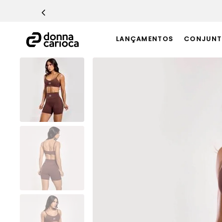
TERMOS MAIS BUSCADOS
1
º
Macacão
LANÇAMENTOS
CONJUNT
2
º
Casaco
3
º
Top
4
º
Short
5
º
Calça
6
º
Epic Vermelho
7
º
Conjunto
8
º
Macaquinho
9
º
Ultimate Rosa
10
º
Challenge Azul