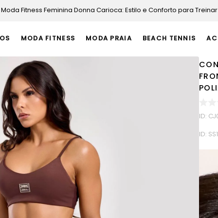
Moda Fitness Feminina Donna Carioca: Estilo e Conforto para Treinar
OS
MODA FITNESS
MODA PRAIA
BEACH TENNIS
AC
CON
FRO
POL
ID
:
CJ
ID:
SS