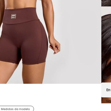
G
Nã
Medidas da modelo