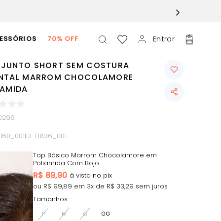
Entrar
ESSÓRIOS
70% OFF
JUNTO SHORT SEM COSTURA
NTAL MARROM CHOCOLAMORE
IAMIDA
0296
1160_001
ID:
T1836_001
Top Básico Marrom Chocolamore em
Poliamida Com Bojo
R$
89,90
ou R$
99,89
em
3
x de R$
33,29
sem juros
Tamanhos:
P
M
G
GG