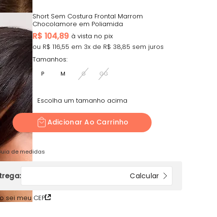
Short Sem Costura Frontal Marrom
Chocolamore em Poliamida
R$
104,89
ou R$
116,55
em
3
x de R$
38,85
sem juros
Tamanhos:
P
M
G
GG
Escolha um tamanho acima
Adicionar Ao Carrinho
uia de medidas
o sei meu CEP