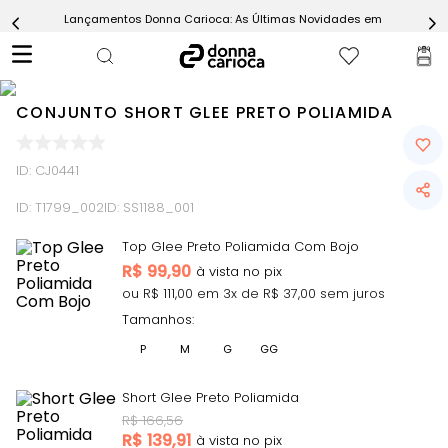
Lançamentos Donna Carioca: As Últimas Novidades em Moda Fitn
5
º
Calça
6
º
Conjunto
7
º
Challenge Azul
CONJUNTO SHORT GLEE PRETO POLIAMIDA
8
º
Epic Vermelho
9
º
Ultimate Rosa
ID
:
CJ0441
10
º
Macaquinho
ID:
T1799_002
ID:
SS1188_001
Top Glee Preto Poliamida Com Bojo
R$
99,90
ou R$
111,00
em
3
x de R$
37,00
sem juros
Tamanhos:
P
M
G
GG
Short Glee Preto Poliamida
R$
166,56
R$
139,91