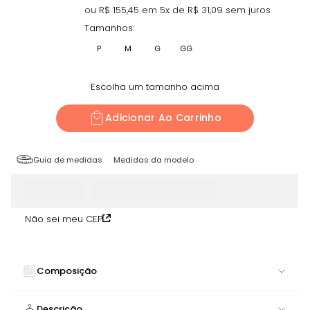
ou R$
155,45
em
5
x de R$
31,09
sem juros
Tamanhos:
P
M
G
GG
Escolha um tamanho acima
Adicionar Ao Carrinho
Guia de medidas
Medidas da modelo
Não sei meu CEP
Composição
84% POLIAMIDA 16% ELASTANO
Descrição