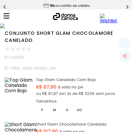
ess
10x
no cartão de crédito
5
º
Calça
6
º
Macaquinho
7
º
Epic Vermelho
CONJUNTO SHORT GLAM CHOCOLAMORE
8
º
Conjunto
CANELADO
9
º
Challenge Azul
ID
:
CJ0537
10
º
Ultimate Rosa
ID:
T1891_001
ID:
SS0120_001
Top Glam Canelado Com Bojo
R$
87,90
ou R$
97,67
em
3
x de R$
32,55
sem juros
Tamanhos:
P
M
G
GG
Short Glam Chocolamore Canelado
R$
107,90