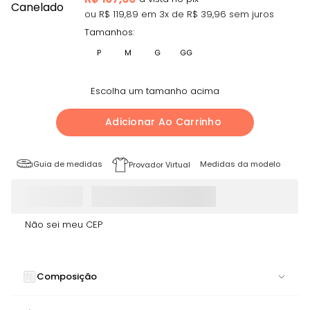
ou R$
119,89
em
3
x de R$
39,96
sem juros
Tamanhos:
P
M
G
GG
Escolha um tamanho acima
Adicionar Ao Carrinho
Guia de medidas
Medidas da modelo
Provador Virtual
Não sei meu CEP
Composição
80% POLIAMIDA 20% ELASTANO