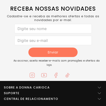
Ideal para musculação, funcional, yoga, pilates ou
uso diário com estilo
RECEBA NOSSAS NOVIDADES
Com o Conjunto Movement Preto, você treina
Cadastre-se e receba as melhores ofertas e todas as
com segurança, liberdade e um visual sempre
novidades por e-mail.
atual.
Enviar
Ao assinar, aceito receber e-mails com promoções e ofertas da
loja.
SOBRE A DONNA CARIOCA
Quem somos
SUPORTE
Central de ajuda
CENTRAL DE RELACIONAMENTO
Imprensa