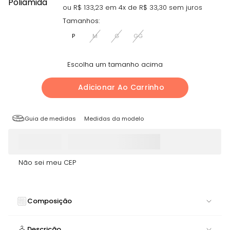
ou R$
133,23
em
4
x de R$
33,30
sem juros
Tamanhos:
P
M
G
GG
Escolha um tamanho acima
Adicionar Ao Carrinho
Guia de medidas
Medidas da modelo
Não sei meu CEP
Composição
84% POLIAMIDA 16% ELASTANO
Descrição