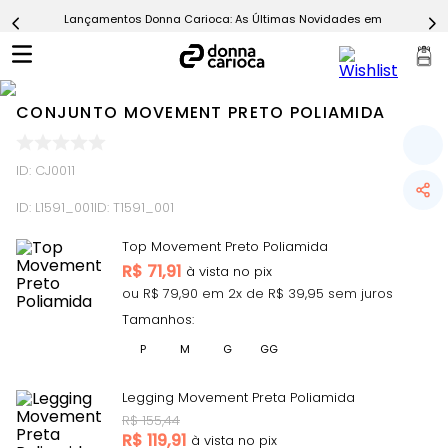
Lançamentos Donna Carioca: As Últimas Novidades em Moda Fitn
5
º
Calça
6
º
Epic Vermelho
7
º
Conjunto
CONJUNTO MOVEMENT PRETO POLIAMIDA
8
º
Macaquinho
9
º
Challenge Azul
ID
:
CJ0011
10
º
Ultimate Rosa
ID:
L1591_001
ID:
T1591_001
Top Movement Preto Poliamida
R$
71,91
ou R$
79,90
em
2
x de R$
39,95
sem juros
Tamanhos:
P
M
G
GG
Legging Movement Preta Poliamida
R$
155,44
R$
119,91