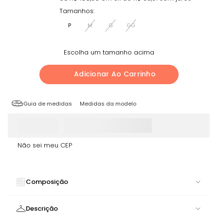
Tamanhos:
P
M
G
GG
Escolha um tamanho acima
Adicionar Ao Carrinho
Guia de medidas
Medidas da modelo
Não sei meu CEP
Composição
84% Poliamida, 16% Elastano
Descrição