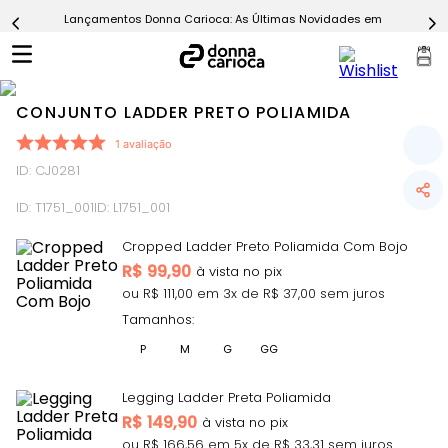
Lançamentos Donna Carioca: As Últimas Novidades em Moda Fitn
5
º
Calça
6
º
Epic Vermelho
7
º
Conjunto
CONJUNTO LADDER PRETO POLIAMIDA
8
º
Macaquinho
1
avaliação
9
º
Challenge Azul
ID
:
CJ0281
10
º
Ultimate Rosa
ID:
T1751_001
ID:
L1751_001
Cropped Ladder Preto Poliamida Com Bojo
R$
99,90
ou R$
111,00
em
3
x de R$
37,00
sem juros
Tamanhos:
P
M
G
GG
Legging Ladder Preta Poliamida
R$
149,90
ou R$
166,56
em
5
x de R$
33,31
sem juros