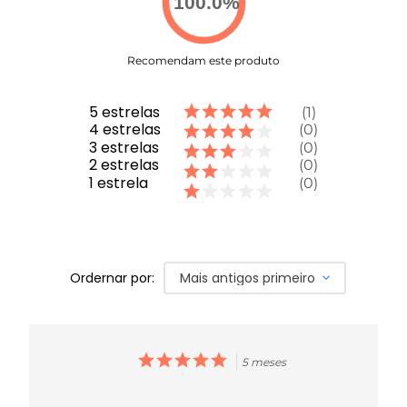
100.0
%
Recomendam este produto
5
estrelas
1
4
estrelas
0
3
estrelas
0
2
estrelas
0
1
estrela
0
Ordernar por:
Mais antigos primeiro
5 meses