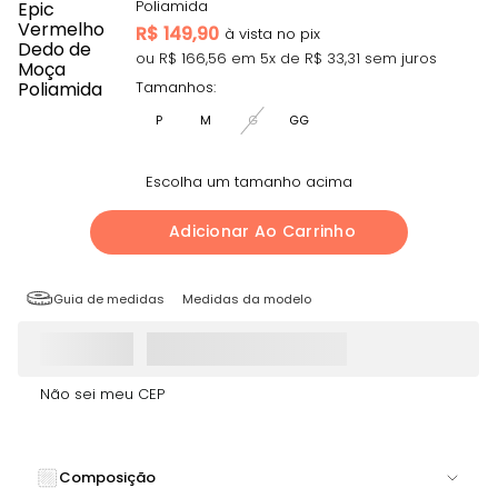
Poliamida
R$
149,90
ou R$
166,56
em
5
x de R$
33,31
sem juros
Tamanhos:
P
M
G
GG
Escolha um tamanho acima
Adicionar Ao Carrinho
Guia de medidas
Medidas da modelo
Não sei meu CEP
Composição