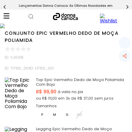
Lançamentos Donna Carioca: As Últimas Novidades em Moda Fitn
5
º
Short
6
º
Epic Vermelho
7
º
Conjunto
CONJUNTO EPIC VERMELHO DEDO DE MOÇA
8
º
Challenge Azul
POLIAMIDA
9
º
Ultimate Rosa
ID
:
CJ0318
10
º
Macaquinho
ID:
T1766_001
ID:
L1766_001
Top Epic Vermelho Dedo de Moça Poliamida
Com Bojo
R$
99,90
ou R$
111,00
em
3
x de R$
37,00
sem juros
Tamanhos:
P
M
G
GG
Legging Epic Vermelho Dedo de Moça