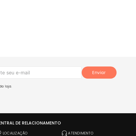
ademia, yoga, pilates ou até mesmo para composições
 a mesma qualidade e elegância!
COMPRE AGORA
o
legância em um só conjunto!
Enviar
a loja.
ENTRAL DE RELACIONAMENTO
LOCALIZAÇÃO
ATENDIMENTO