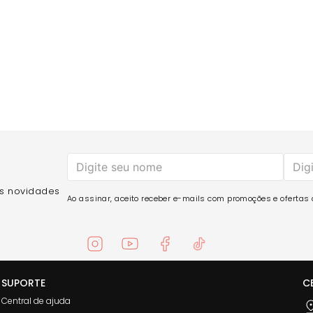
)
é versátil e perfeito para compor looks sofisticados para ac
Short Energy Carbox Poliamida para criar diferentes looks com
ombinação entre design exclusivo, funcionalidade, suporte e e
as novidades
Ao assinar, aceito receber e-mails com promoções e ofertas d
SUPORTE
C
Central de ajuda