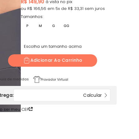
R$
149,90
ou R$
166,56
em
5
x de R$
33,31
sem juros
Tamanhos:
P
M
G
GG
Escolha um tamanho acima
Adicionar Ao Carrinho
uia de medidas
Provador Virtual
o sei meu CEP