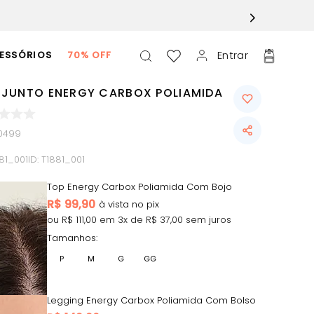
Entrar
ESSÓRIOS
70% OFF
JUNTO ENERGY CARBOX POLIAMIDA
0499
81_001
ID:
T1881_001
Top Energy Carbox Poliamida Com Bojo
R$
99,90
ou R$
111,00
em
3
x de R$
37,00
sem juros
Tamanhos:
P
M
G
GG
Legging Energy Carbox Poliamida Com Bolso