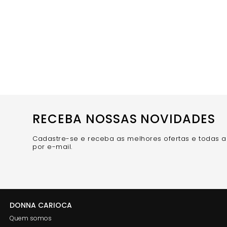
Suporte e conforto em qualquer atividade
Silhueta alongada e valorizada
Funcionalidade com bolsos práticos
Design elegante e exclusivo em ambas as peças
Qualidade e durabilidade garantidas
Poliamida premium para máxima performance
Harmonia visual perfeita
Combinações Ideais
O
Conjunto Energy Carbox Poliamida (Top + Legging
casuais estilosas. Você também pode combinar com o 
Conjunto Energy Carbox Poliamida e sinta a perfeita c
RECEBA NOSSAS NOVIDADES
Cadastre-se e receba as melhores ofertas e todas 
por e-mail.
DONNA CARIOCA
Quem somos