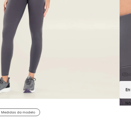
G
Nã
Medidas da modelo