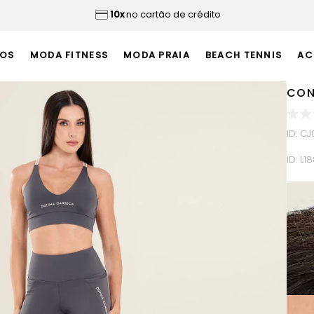
10x
no cartão de crédito
OS
MODA FITNESS
MODA PRAIA
BEACH TENNIS
AC
CON
ID
:
CJ
ID:
L18