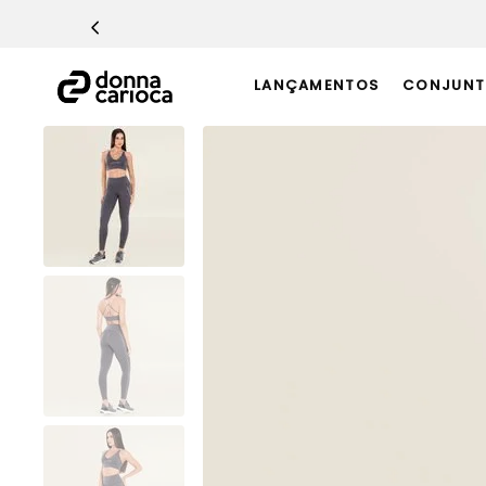
TERMOS MAIS BUSCADOS
1
º
Macacão
LANÇAMENTOS
CONJUNT
2
º
Casaco
3
º
Top
4
º
Short
5
º
Calça
6
º
Conjunto
7
º
Challenge Azul
8
º
Epic Vermelho
9
º
Ultimate Rosa
10
º
Macaquinho