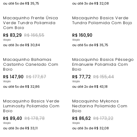
ou até
5
x de
R$
35
,
75
ou até
3
x de
R$
32
,
08
-44%
Macaquinho Frente Única
Macaquinho Basics Verde
Verde Tundra Poliamida
Tundra Poliamida Com Bojo
Com Bojo
R$
83
,
29
R$
166
,
55
R$
160
,
90
ou até
3
x de
R$
30
,
84
ou até
5
x de
R$
35
,
75
-8%
-44%
Macaquinho Bahamas
Macaquinho Basics Pêssego
Castanho Canelado Com
Emanuele Poliamida Com
Bojo
Bojo
R$
147
,
90
R$
177
,
67
R$
77
,
72
R$
155
,
44
ou até
5
x de
R$
32
,
86
ou até
2
x de
R$
43
,
18
-44%
-44%
Macaquinho Basics Verde
Macaquinho Mykonos
Luminosity Poliamida Com
Nectarina Poliamida Com
Bojo
Bojo
R$
89
,
40
R$
178
,
78
R$
86
,
62
R$
173
,
22
ou até
3
x de
R$
33
,
11
ou até
3
x de
R$
32
,
08