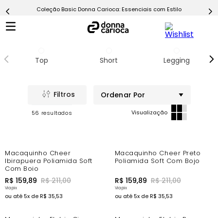
Coleção Basic Donna Carioca: Essenciais com Estilo
5
º
Calça
6
º
Epic Vermelho
7
º
Conjunto
Top
Short
Legging
8
º
Macaquinho
9
º
Ultimate Rosa
Ordenar Por
10
º
Challenge Azul
56
-16%
-16%
Macaquinho Cheer
Macaquinho Cheer Preto
Ibirapuera Poliamida Soft
Poliamida Soft Com Bojo
Com Bojo
R$
159
,
89
R$
211
,
00
R$
159
,
89
R$
211
,
00
ou até
5
x de
R$
35
,
53
ou até
5
x de
R$
35
,
53