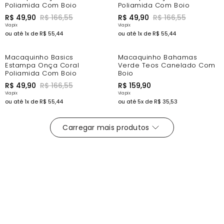
Poliamida Com Bojo
Poliamida Com Bojo
R$
49
,
90
R$
166
,
55
R$
49
,
90
R$
166
,
55
ou até
1
x de
R$
55
,
44
ou até
1
x de
R$
55
,
44
-67%
Macaquinho Basics
Macaquinho Bahamas
Estampa Onça Coral
Verde Teos Canelado Com
Poliamida Com Bojo
Bojo
R$
49
,
90
R$
166
,
55
R$
159
,
90
ou até
1
x de
R$
55
,
44
ou até
5
x de
R$
35
,
53