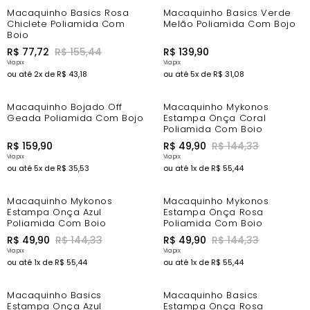
-44%
Macaquinho Basics Rosa
Macaquinho Basics Verde
Chiclete Poliamida Com
Melão Poliamida Com Bojo
Bojo
R$
77
,
72
R$
155
,
44
R$
139
,
90
ou até
2
x de
R$
43
,
18
ou até
5
x de
R$
31
,
08
-62%
Macaquinho Bojado Off
Macaquinho Mykonos
Geada Poliamida Com Bojo
Estampa Onça Coral
Poliamida Com Bojo
R$
159
,
90
R$
49
,
90
R$
144
,
33
ou até
5
x de
R$
35
,
53
ou até
1
x de
R$
55
,
44
-62%
-62%
Macaquinho Mykonos
Macaquinho Mykonos
Estampa Onça Azul
Estampa Onça Rosa
Poliamida Com Bojo
Poliamida Com Bojo
R$
49
,
90
R$
144
,
33
R$
49
,
90
R$
144
,
33
ou até
1
x de
R$
55
,
44
ou até
1
x de
R$
55
,
44
-67%
-67%
Macaquinho Basics
Macaquinho Basics
Estampa Onça Azul
Estampa Onça Rosa