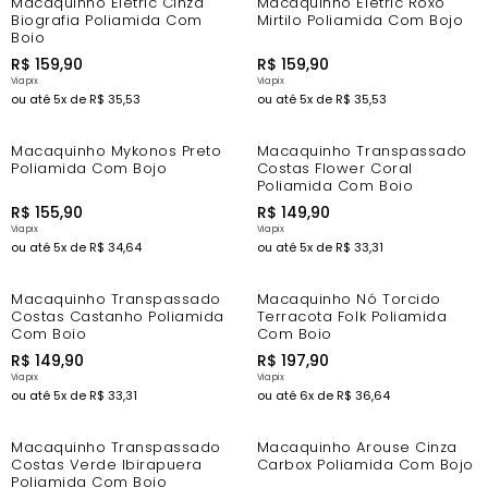
Macaquinho Eletric Cinza
Macaquinho Eletric Roxo
Biografia Poliamida Com
Mirtilo Poliamida Com Bojo
Bojo
R$
159
,
90
R$
159
,
90
ou até
5
x de
R$
35
,
53
ou até
5
x de
R$
35
,
53
Macaquinho Mykonos Preto
Macaquinho Transpassado
Poliamida Com Bojo
Costas Flower Coral
Poliamida Com Bojo
R$
155
,
90
R$
149
,
90
ou até
5
x de
R$
34
,
64
ou até
5
x de
R$
33
,
31
Macaquinho Transpassado
Macaquinho Nó Torcido
Costas Castanho Poliamida
Terracota Folk Poliamida
Com Bojo
Com Bojo
R$
149
,
90
R$
197
,
90
ou até
5
x de
R$
33
,
31
ou até
6
x de
R$
36
,
64
Macaquinho Transpassado
Macaquinho Arouse Cinza
Costas Verde Ibirapuera
Carbox Poliamida Com Bojo
Poliamida Com Bojo