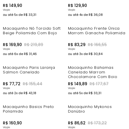
R$
149
,
90
R$
129
,
90
ou até
5
x de
R$
33
,
31
ou até
4
x de
R$
36
,
08
-14%
-44%
Macaquinho Nó Torcido Soft
Macaquinho Frente Única
Beige Poliamida Com Bojo
Marrom Ganache Poliamida
R$
169
,
90
R$
219
,
89
R$
83
,
29
R$
166
,
55
ou até
6
x de
R$
31
,
46
ou até
3
x de
R$
30
,
84
-6%
Macaquinho Paris Laranja
Macaquinho Bahamas
Salmon Canelado
Canelado Marrom
Chocolamore Com Bojo
R$
77
,
72
R$
155
,
44
R$
149
,
89
R$
177
,
67
ou até
2
x de
R$
43
,
18
ou até
5
x de
R$
33
,
31
-44%
Macaquinho Basics Preto
Macaquinho Mykonos
Poliamida
Danúbio
R$
160
,
90
R$
86
,
62
R$
173
,
22