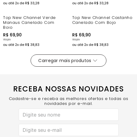
ou até
2
x de
R$
33
,
28
ou até
2
x de
R$
33
,
28
Top New Channel Verde
Top New Channel Castanho
Manaus Canelado Com
Canelado Com Bojo
Bojo
R$
69
,
90
R$
69
,
90
ou até
2
x de
R$
38
,
83
ou até
2
x de
R$
38
,
83
RECEBA NOSSAS NOVIDADES
Cadastre-se e receba as melhores ofertas e todas as
novidades por e-mail.