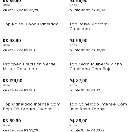
R$
89
,
90
R$
98
,
90
ou até
3
x de
R$
33
,
29
ou até
3
x de
R$
36
,
63
Top Raise Blood Canelado
Top Raise Marrom
Canelado
R$
98
,
90
R$
98
,
90
ou até
3
x de
R$
36
,
63
ou até
3
x de
R$
36
,
63
Cropped Precision Verde
Top Glam Mulberry Vinho
Militar Canelado
Canelado Com Bojo
R$
129
,
90
R$
87
,
90
ou até
4
x de
R$
36
,
08
ou até
3
x de
R$
32
,
55
Top Canelado Intense Com
Top Canelado Intense Com
Bojo Off Cream Cheese
Bojo Rosa Zephyr
R$
89
,
90
R$
89
,
90
ou até
3
x de
R$
33
,
29
ou até
3
x de
R$
33
,
29