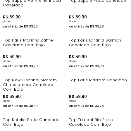
Top Supple Vermelho Blood
Top Supple Preto Canelado
Canelado
R$
59
,
90
R$
59
,
90
ou até
2
x de
R$
33
,
28
ou até
2
x de
R$
33
,
28
Top Paris Marinho Zaffre
Top Paris Laranja Salmon
Canelado Com Bojo
Canelado Com Bojo
R$
59
,
90
R$
59
,
90
ou até
2
x de
R$
33
,
28
ou até
2
x de
R$
33
,
28
Top New Channel Marrom
Top Paris Marrom Canelado
Chocolamore Canelado
Com Bojo
R$
69
,
90
R$
59
,
90
ou até
2
x de
R$
38
,
83
ou até
2
x de
R$
33
,
28
Top Kotelle Preto Canelado
Top Trilobal Rib Preto
Com Bojo
Canelado Com Bojo