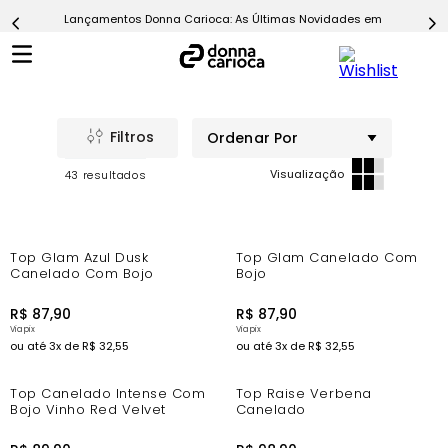
Lançamentos Donna Carioca: As Últimas Novidades em Moda Fitn
5
º
Short
6
º
Epic Vermelho
7
º
Conjunto
8
º
Challenge Azul
Ordenar Por
9
º
Ultimate Rosa
43
10
º
Macaquinho
New In
Top Glam Azul Dusk
Top Glam Canelado Com
Canelado Com Bojo
Bojo
R$
87
,
90
R$
87
,
90
ou até
3
x de
R$
32
,
55
ou até
3
x de
R$
32
,
55
Top Canelado Intense Com
Top Raise Verbena
Bojo Vinho Red Velvet
Canelado