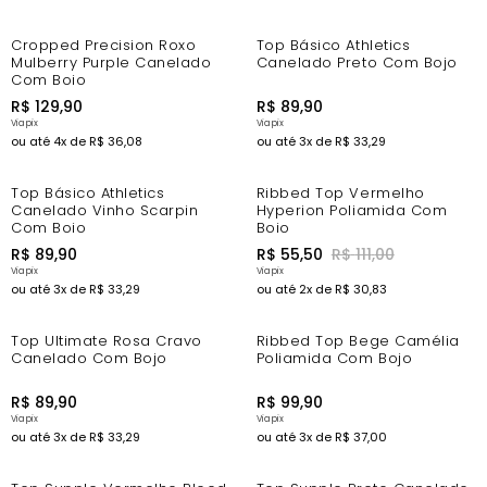
Cropped Precision Roxo
Top Básico Athletics
Mulberry Purple Canelado
Canelado Preto Com Bojo
Com Bojo
R$
129
,
90
R$
89
,
90
ou até
4
x de
R$
36
,
08
ou até
3
x de
R$
33
,
29
-44%
Top Básico Athletics
Ribbed Top Vermelho
Canelado Vinho Scarpin
Hyperion Poliamida Com
Com Bojo
Bojo
R$
89
,
90
R$
55
,
50
R$
111
,
00
ou até
3
x de
R$
33
,
29
ou até
2
x de
R$
30
,
83
Top Ultimate Rosa Cravo
Ribbed Top Bege Camélia
Canelado Com Bojo
Poliamida Com Bojo
R$
89
,
90
R$
99
,
90
ou até
3
x de
R$
33
,
29
ou até
3
x de
R$
37
,
00