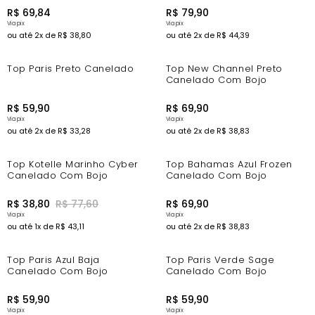
R$
69
,
84
R$
79
,
90
ou até
2
x de
R$
38
,
80
ou até
2
x de
R$
44
,
39
Top Paris Preto Canelado
Top New Channel Preto
Canelado Com Bojo
R$
59
,
90
R$
69
,
90
ou até
2
x de
R$
33
,
28
ou até
2
x de
R$
38
,
83
-44%
Top Kotelle Marinho Cyber
Top Bahamas Azul Frozen
Canelado Com Bojo
Canelado Com Bojo
R$
38
,
80
R$
77
,
60
R$
69
,
90
ou até
1
x de
R$
43
,
11
ou até
2
x de
R$
38
,
83
Top Paris Azul Baja
Top Paris Verde Sage
Canelado Com Bojo
Canelado Com Bojo
R$
59
,
90
R$
59
,
90