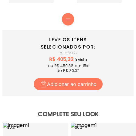
COMPRE AGORA
- A calça que une praticidade e estilo em
cada detalhe.
LEVE OS ITENS
SELECIONADOS POR:
R$
669,77
R$
405,32
à vista
ou R$
450,36
em
15
x
de R$
30,02
Adicionar ao carrinho
COMPLETE SEU LOOK
30
%
30
%