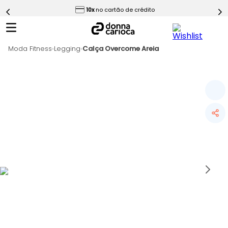
ess
10x
no cartão de crédito
5
º
Calça
6
º
Conjunto
Moda Fitness
7
º
Legging
Calça Overcome Areia
Challenge Azul
8
º
Epic Vermelho
9
º
Ultimate Rosa
10
º
Macaquinho