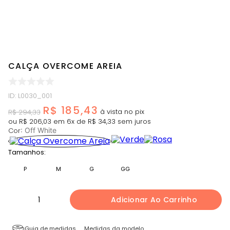
CALÇA OVERCOME AREIA
ID
:
L0030_001
R$
185
,
43
R$
294
,
33
ou
R$
206
,
03
em
6
x de
R$
34
,
33
sem juros
Cor
:
Off White
Tamanhos:
P
M
G
GG
1
Adicionar Ao Carrinho
Guia de medidas
Medidas da modelo