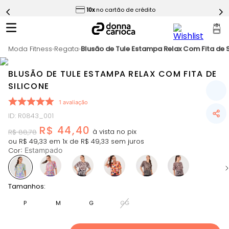
ess
10x
no cartão de crédito
5
º
Calça
6
º
Epic Vermelho
Moda Fitness
7
º
Regata
Blusão de Tule Estampa Relax Com Fita de S
Conjunto
8
º
Macaquinho
BLUSÃO DE TULE ESTAMPA RELAX COM FITA DE
9
º
Challenge Azul
SILICONE
10
º
Ultimate Rosa
1
avaliação
ID
:
R0843_001
R$
44
,
40
R$
88
,
78
ou
R$
49
,
33
em
1
x de
R$
49
,
33
sem juros
Cor
:
Estampado
Slide 1 of 12
Tamanhos:
P
M
G
GG