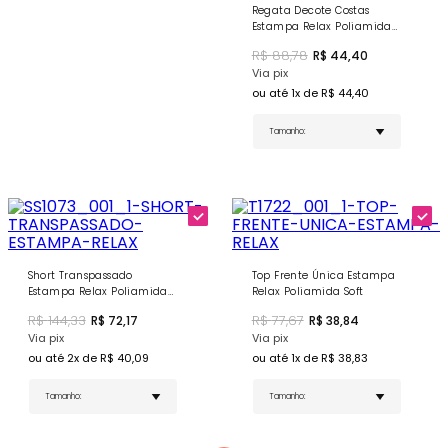
Relax
e o
Short Soltinho com Pregas Estampa Relax
para
Regata Decote Costas
um look completo e cheio de personalidade!
Estampa Relax Poliamida
Soft
R$
88,78
R$
44,40
Via pix
ou até
1
x de R$
44,40
Short Transpassado
Top Frente Única Estampa
Estampa Relax Poliamida
Relax Poliamida Soft
Soft
R$
144,33
R$
77,67
R$
72,17
R$
38,84
Via pix
Via pix
ou até
2
x de R$
40,09
ou até
1
x de R$
38,83