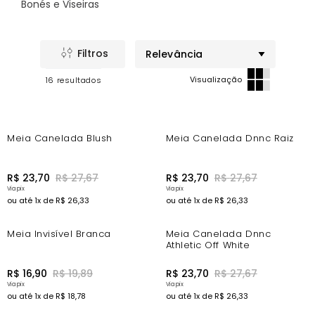
Bonés e Viseiras
Relevância
16
-5%
-5%
Meia Canelada Blush
Meia Canelada Dnnc Raiz
R$
23
,
70
R$
27
,
67
R$
23
,
70
R$
27
,
67
ou até
1
x de
R$
26
,
33
ou até
1
x de
R$
26
,
33
-6%
-5%
Meia Invisível Branca
Meia Canelada Dnnc
Athletic Off White
R$
16
,
90
R$
19
,
89
R$
23
,
70
R$
27
,
67
ou até
1
x de
R$
18
,
78
ou até
1
x de
R$
26
,
33