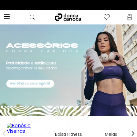
Acessórios Fitness: Complete Seu Look Donna Carioca
5
º
Short
6
º
Epic Vermelho
7
º
Conjunto
8
º
Challenge Azul
9
º
Ultimate Rosa
10
º
Macaquinho
Bolsa Fitness
Meias