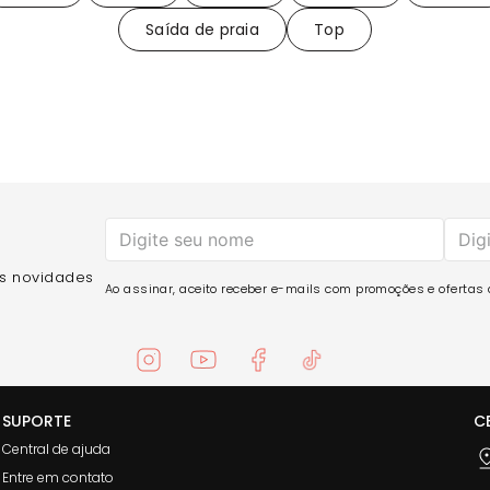
Saída de praia
Top
as novidades
Ao assinar, aceito receber e-mails com promoções e ofertas d
SUPORTE
C
Central de ajuda
Entre em contato