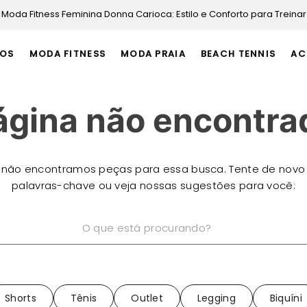
Moda Fitness Feminina Donna Carioca: Estilo e Conforto para Treinar
OS
MODA FITNESS
MODA PRAIA
BEACH TENNIS
AC
ágina não encontra
 não encontramos peças para essa busca. Tente de novo
palavras-chave ou veja nossas sugestões para você:
está procurando?
Shorts
Tênis
Outlet
Legging
Biquíni