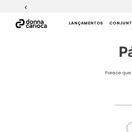
TERMOS MAIS BUSCADOS
1
º
Macacão
LANÇAMENTOS
CONJUNT
2
º
Casaco
3
º
Top
P
4
º
Calça
5
º
Short
6
º
Epic Vermelho
Parece que
7
º
Conjunto
8
º
Challenge Azul
O que 
9
º
Ultimate Rosa
10
º
Macaquinho