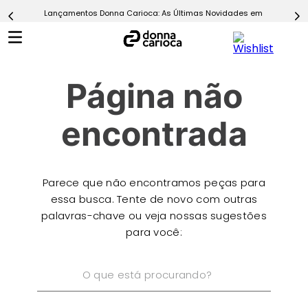
Lançamentos Donna Carioca: As Últimas Novidades em Moda Fitn
5
º
Calça
6
º
Epic Vermelho
7
º
Conjunto
Página não
8
º
Macaquinho
9
º
Ultimate Rosa
encontrada
10
º
Challenge Azul
Parece que não encontramos peças para
essa busca. Tente de novo com outras
palavras-chave ou veja nossas sugestões
para você:
O que está procurando?