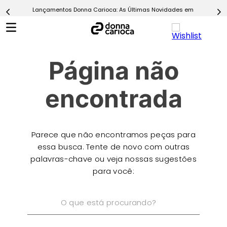
Lançamentos Donna Carioca: As Últimas Novidades em Moda Fitn
5
º
Calça
6
º
Epic Vermelho
7
º
Conjunto
Página não
8
º
Macaquinho
9
º
Challenge Azul
encontrada
10
º
Ultimate Rosa
Parece que não encontramos peças para
essa busca. Tente de novo com outras
palavras-chave ou veja nossas sugestões
para você:
O que está procurando?