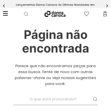
Lançamentos Donna Carioca: As Últimas Novidades em Moda Fitn
5
º
Short
6
º
Epic Vermelho
7
º
Conjunto
Página não
8
º
Challenge Azul
9
º
Ultimate Rosa
encontrada
10
º
Macaquinho
Parece que não encontramos peças para
essa busca. Tente de novo com outras
palavras-chave ou veja nossas sugestões
para você:
O que está procurando?