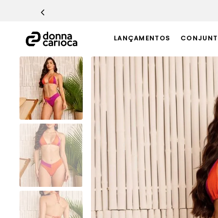
TERMOS MAIS BUSCADOS
1
º
Macacão
LANÇAMENTOS
CONJUNT
2
º
Casaco
3
º
Top
4
º
Calça
5
º
Short
6
º
Epic Vermelho
7
º
Conjunto
8
º
Challenge Azul
9
º
Ultimate Rosa
10
º
Macaquinho