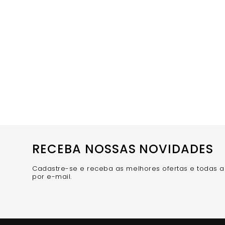
Cores Laranja Pumpkin e Fúcsia - Tons vibrantes e so
Ferragens Banhadas a Ouro Premium - Detalhes sofis
Amarração Ajustável - Sistema personalizado que s
COMPRE AGORA
- O conjunto que combina vibraç
RECEBA NOSSAS NOVIDADES
Cadastre-se e receba as melhores ofertas e todas 
por e-mail.