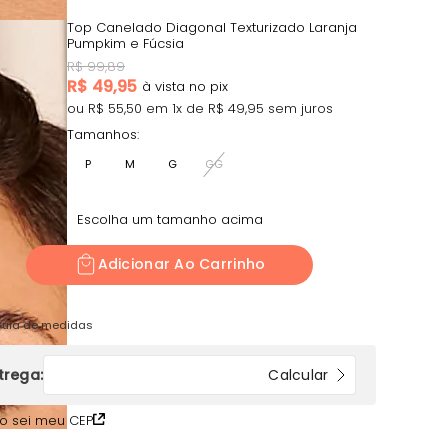
Top Canelado Diagonal Texturizado Laranja
Pumpkim e Fúcsia
R$
99,89
R$
49,95
ou R$
55,50
em
1
x de R$
49,95
sem juros
Tamanhos:
P
M
G
GG
Escolha um tamanho acima
Adicionar Ao Carrinho
uia de medidas
o sei meu CEP