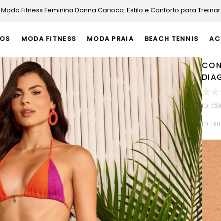
Moda Fitness Feminina Donna Carioca: Estilo e Conforto para Treinar
OS
MODA FITNESS
MODA PRAIA
BEACH TENNIS
AC
CON
DIA
ID
:
CB
ID:
BI