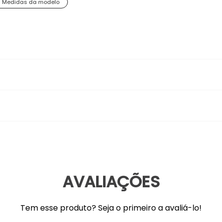
Medidas da modelo
ilo Premium
 peça que combina perfeitamente vibração, funcionalid
erenciada, enquanto as cores laranja pumpkin e fúcsia v
oderá soltar tinta caso não seja usado SABÃO NEUTRO (de coco) e 
iferentes para máxima versatilidade.
; * Lavar com muita água; * Caso o produto possua tela/tule, vist
AVALIAÇÕES
renciada que oferece visual único e sofisticação contemporânea
rte personalizado conforme suas necessidades e preferências
e oferece visual único e permite uso de duas formas diferentes
Tem esse produto? Seja o primeiro a avaliá-lo!