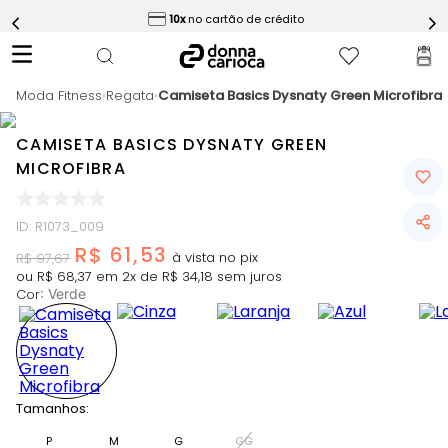
ess
10x
no cartão de crédito
5
º
Calça
6
º
Epic Vermelho
Moda Fitness
7
º
Regata
Camiseta Basics Dysnaty Green Microfibra
Conjunto
8
º
Macaquinho
CAMISETA BASICS DYSNATY GREEN
9
º
Challenge Azul
MICROFIBRA
10
º
Ultimate Rosa
ID
:
R1073_009
R$
61
,
53
R$
97
,
67
ou
R$
68
,
37
em
2
x de
R$
34
,
18
sem juros
Cor
:
Verde
Slide 1 of 14
Tamanhos:
P
M
G
GG