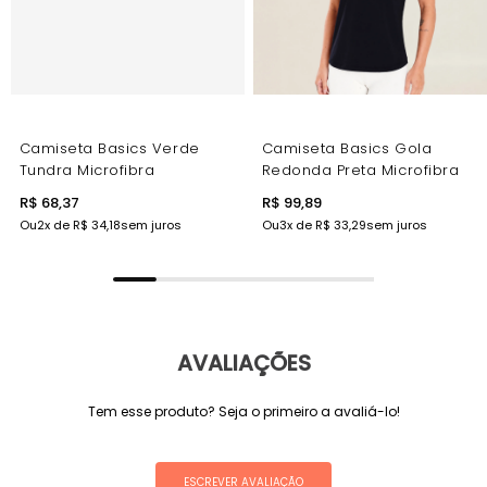
ressalta a silhueta feminina
Design Exclusivo
Barra Arredondada - Charme especial que
adiciona feminilidade à peça
Estampa Emborrachada Personalizada - Detalhe
Camiseta Basics Verde
Camiseta Basics Gola
exclusivo na altura da gola nas costas
Tundra Microfibra
Redonda Preta Microfibra
Design Atemporal - Estilo que transmite vitalidade e
frescor
R$ 68,37
R$ 99,89
COMPRE AGORA
- A camiseta que combina com tudo e
Ou
2
x de
R$ 34,18
sem juros
Ou
3
x de
R$ 33,29
sem juros
destaca seu estilo único!
AVALIAÇÕES
Tem esse produto? Seja o primeiro a avaliá-lo!
ESCREVER AVALIAÇÃO