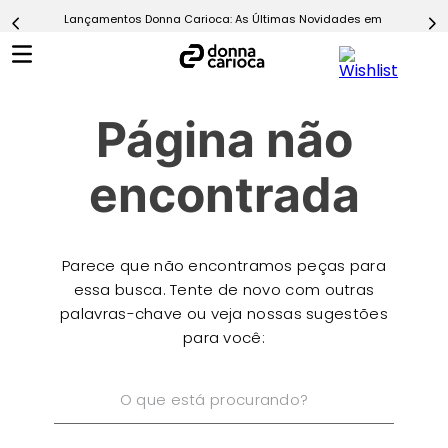
Lançamentos Donna Carioca: As Últimas Novidades em Moda Fitn
5
º
Calça
6
º
Macaquinho
7
º
Epic Vermelho
Página não
8
º
Conjunto
9
º
Challenge Azul
encontrada
10
º
Ultimate Rosa
Parece que não encontramos peças para
essa busca. Tente de novo com outras
palavras-chave ou veja nossas sugestões
para você:
O que está procurando?