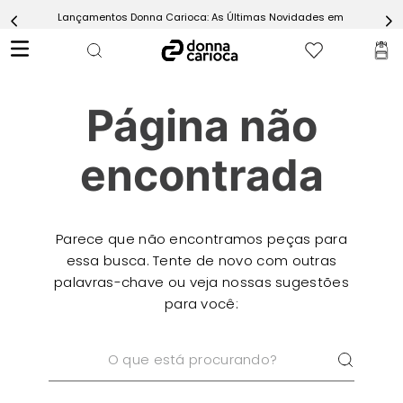
Lançamentos Donna Carioca: As Últimas Novidades em Moda Fitn
5
º
Calça
6
º
Epic Vermelho
7
º
Conjunto
Página não
8
º
Macaquinho
9
º
Challenge Azul
encontrada
10
º
Ultimate Rosa
Parece que não encontramos peças para
essa busca. Tente de novo com outras
palavras-chave ou veja nossas sugestões
para você:
O que está procurando?