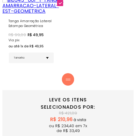
Amarrações Ajustáveis - Personalização perfeita
do ajuste no pescoço e nas costas.
COMPRE AGORA
- Combine com a Tanga Amarração
Tanga Amarração Lateral
Lateral Estampa Geométrica para um conjunto artístico
Estampa Geométrica
sofisticado!
R$
99,89
R$
49,95
Via pix
ou até
1
x de R$
49,95
LEVE OS ITENS
SELECIONADOS POR:
R$
421,89
R$
210,96
à vista
ou R$
234,40
em
7
x
de R$
33,49