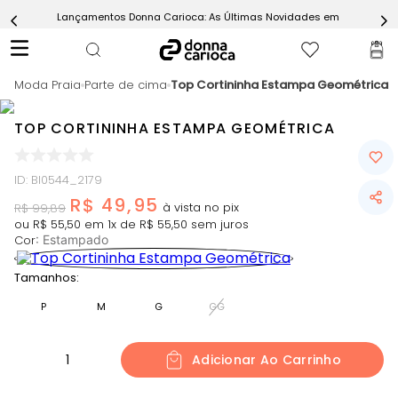
Lançamentos Donna Carioca: As Últimas Novidades em Moda Fitn
5
º
Short
6
º
Epic Vermelho
Moda Praia
7
º
Parte de cima
Top Cortininha Estampa Geométrica
Conjunto
8
º
Challenge Azul
TOP CORTININHA ESTAMPA GEOMÉTRICA
9
º
Ultimate Rosa
10
º
Macaquinho
ID
:
BI0544_2179
R$
49
,
95
R$
99
,
89
ou
R$
55
,
50
em
1
x de
R$
55
,
50
sem juros
Cor
:
Estampado
Tamanhos:
P
M
G
GG
1
Adicionar Ao Carrinho