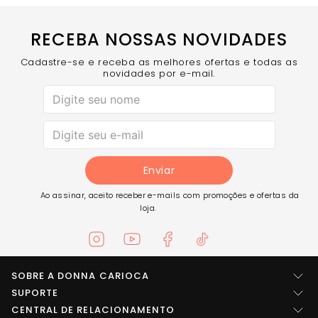
RECEBA NOSSAS NOVIDADES
Cadastre-se e receba as melhores ofertas e todas as
novidades por e-mail.
Enviar
Ao assinar, aceito receber e-mails com promoções e ofertas da
loja.
SOBRE A DONNA CARIOCA
Quem somos
SUPORTE
Central de ajuda
CENTRAL DE RELACIONAMENTO
Imprensa