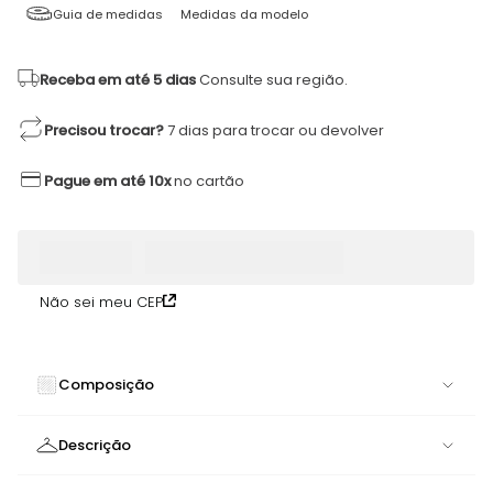
Guia de medidas
Medidas da modelo
Receba em até 5 dias
Consulte sua região.
Precisou trocar?
7 dias para trocar ou devolver
Pague em até 10x
no cartão
Não sei meu CEP
Composição
82% POLIAMIDA 18% ELASTANO
Descrição
Top Cortininha Estampa Geométrica | Design Vibrante e