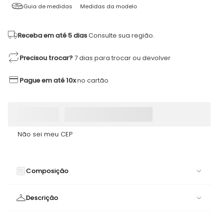
Guia de medidas
Medidas da modelo
Receba em até 5 dias
Consulte sua região.
Precisou trocar?
7 dias para trocar ou devolver
Pague em até 10x
no cartão
Não sei meu CEP
Composição
85% POLIAMIDA 15% ELASTANO
Descrição
Short Attack Verde DNNC | Design Arrojado com Recortes