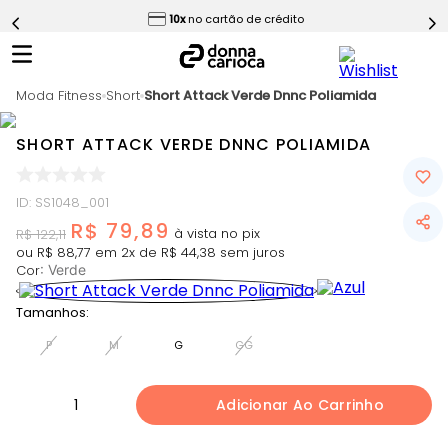
ess
10x
no cartão de crédito
5
º
Short
6
º
Epic Vermelho
Moda Fitness
7
º
Short
Short Attack Verde Dnnc Poliamida
Conjunto
8
º
Challenge Azul
SHORT ATTACK VERDE DNNC POLIAMIDA
9
º
Ultimate Rosa
10
º
Macaquinho
ID
:
SS1048_001
R$
79
,
89
R$
122
,
11
ou
R$
88
,
77
em
2
x de
R$
44
,
38
sem juros
Cor
:
Verde
Tamanhos:
P
M
G
GG
1
Adicionar Ao Carrinho