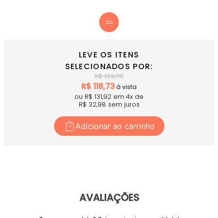
Verde DNNC Moderno - Tom sofisticado que
transmite energia
Simetria Impactante - Complementa perfeitamente
o Top Attack Verde DNNC
Design Arrojado e Versátil - Peça que une beleza e
funcionalidade
LEVE OS ITENS
COMPRE AGORA
- Complete seu look com o Top Attack
SELECIONADOS POR:
Verde DNNC!
R$
199,78
R$
118,73
à vista
ou R$
131,92
em
4
x
de
R$
32,98
sem juros
Adicionar ao carrinho
AVALIAÇÕES