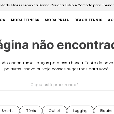
Moda Fitness Feminina Donna Carioca: Estilo e Conforto para Treinar
OS
MODA FITNESS
MODA PRAIA
BEACH TENNIS
AC
ágina não encontra
 não encontramos peças para essa busca. Tente de novo
palavras-chave ou veja nossas sugestões para você:
está procurando?
Shorts
Tênis
Outlet
Legging
Biquíni