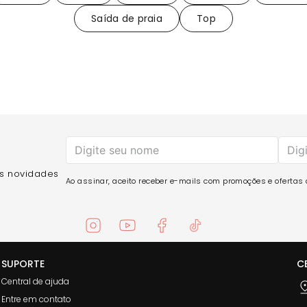
Saída de praia
Top
as novidades
Ao assinar, aceito receber e-mails com promoções e ofertas d
SUPORTE
C
Central de ajuda
Entre em contato