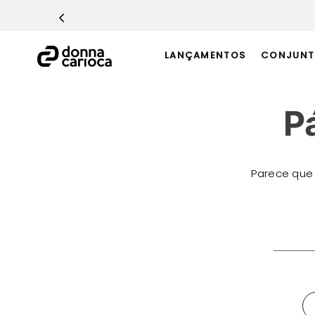
TERMOS MAIS BUSCADOS
1
º
Macacão
LANÇAMENTOS
CONJUNT
2
º
Casaco
3
º
Top
P
4
º
Short
5
º
Calça
6
º
Epic Vermelho
Parece que
7
º
Conjunto
8
º
Macaquinho
O que 
9
º
Ultimate Rosa
10
º
Challenge Azul